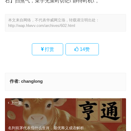
石】挡煞气，束手无策时切记\”静待时机\”。
本文来自网络，不代表华威网立场，转载请注明出处：
http://wap.hlwvv.com/archives/602.html
打赏
14
赞
作者:
changlong
上一篇
名列前茅代表指什么生肖，最优释义成语解析