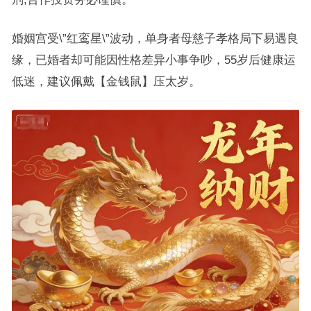
婚姻宫受\”红鸾星\”波动，单身者母慈子孝格局下易遇良
缘，已婚者却可能因性格差异小事争吵，55岁后健康运
低迷，建议佩戴【金钱鼠】压太岁。