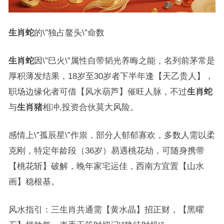
生肖蛇
的\”独占鳌头\”命数
生肖蛇
因\”巳火\”属性自带韬光养晦之能，名列前茅常是
厚积薄发结果，18岁至30岁者下半年逢【天乙贵人】，
职场边缘化者可借【风水葫芦】催旺人脉，不过
生肖蛇
与
生肖猪
相冲,投资合伙莫大风险。
感情上\”孤辰星\”作祟，部分人郁郁寡欢，多数人需以柔
克刚，特定年龄段（36岁）易遇桃花劫，可随身携带
【桃花斩】破解，晚年家宅运佳，西南方宜置【山水
画】稳根基。
风水指引：三生肖共通需【黄水晶】招正财，【黑曜