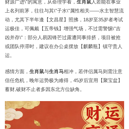
财源广进\”的寓意，从命理学看，
生肖鼠
人若能在事业
上名列前茅，往往与其\”子水\”属性相关——水主智慧流
动，尤其下半年逢【文昌星】照拂，18岁至35岁者考试
运极佳，可佩戴【五帝钱】增强气场，不过需警惕\”吉
凶并存\”：部分人易因锋芒过露遭同事排挤，项目被抢
或团队停滞时，建议在办公桌摆放【麒麟瓶】镇守贵人
运。
感情方面，
生肖鼠
与
生肖马
相冲，若伴侣属马则需注意
信任危机，晚年运势极为难得，45岁后宜用【聚宝盆】
蓄财,破财不止者多因东北方位缺角。