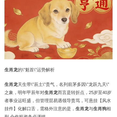
生肖龙
的\”魁首\”运势解析
生肖龙
天生带\”辰土\”贵气，名列前茅多因\”龙跃九天\”
之象，明年甲辰年对
生肖龙
而言是转折点，25岁至40岁
者事业运旺盛，但管理层易遇领导责骂，可悬挂【风水
挂件】化解口舌，需格外注意的是，
生肖龙
与
生肖狗
相
刑,合作投资务必谨慎。