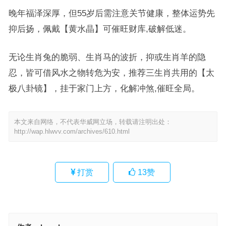
晚年福泽深厚，但55岁后需注意关节健康，整体运势先
抑后扬，佩戴【黄水晶】可催旺财库,破解低迷。
无论生肖兔的脆弱、生肖马的波折，抑或生肖羊的隐
忍，皆可借风水之物转危为安，推荐三生肖共用的【太
极八卦镜】，挂于家门上方，化解冲煞,催旺全局。
本文来自网络，不代表华威网立场，转载请注明出处：
http://wap.hlwvv.com/archives/610.html
打赏
13
赞