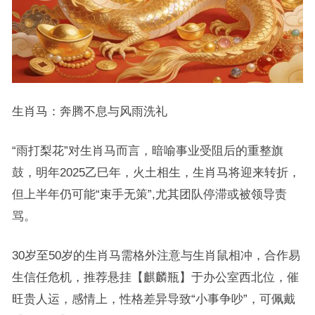
生肖马：奔腾不息与风雨洗礼
“雨打梨花”对生肖马而言，暗喻事业受阻后的重整旗
鼓，明年2025乙巳年，火土相生，生肖马将迎来转折，
但上半年仍可能“束手无策”,尤其团队停滞或被领导责
骂。
30岁至50岁的生肖马需格外注意与生肖鼠相冲，合作易
生信任危机，推荐悬挂【麒麟瓶】于办公室西北位，催
旺贵人运，感情上，性格差异导致“小事争吵”，可佩戴