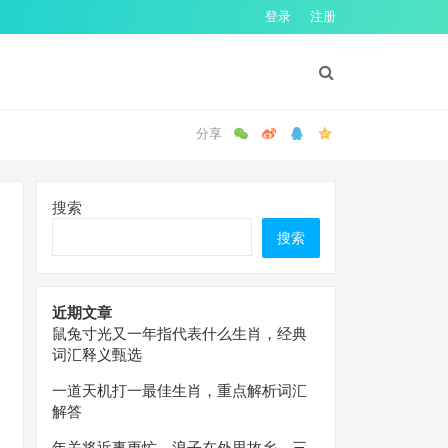
登录
注册
搜索
搜索
近期文章
鼠兔寸光又一年指代表什么生肖，经典
词汇释义甄选
一道天机打一最佳生肖，重点解析词汇
解答
年关将近事更忙，浪子在外思故乡。三