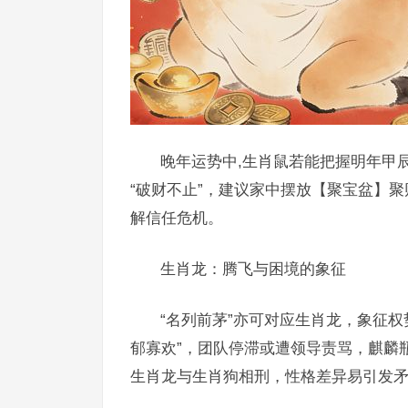
晚年运势中,生肖鼠若能把握明年甲辰
“破财不止”，建议家中摆放【聚宝盆】聚
解信任危机。
生肖龙：腾飞与困境的象征
“名列前茅”亦可对应生肖龙，象征权
郁寡欢”，团队停滞或遭领导责骂，麒麟
生肖龙与生肖狗相刑，性格差异易引发