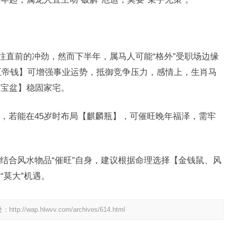
往直前的冲劲，然而下半年，属马人可能“格外”受职场边缘
【五帝钱】可增强事业运势，抵御竞争压力，感情上，生肖马
聚宝盆】稳固家宅。
显，若能在45岁时布局【麒麟瓶】，可催旺晚年福泽，需牢
。
结合风水物品“催旺”自身，建议根据命理选择【金钱鼠、风
“莫大”机遇。
处：
http://wap.hlwvv.com/archives/614.html