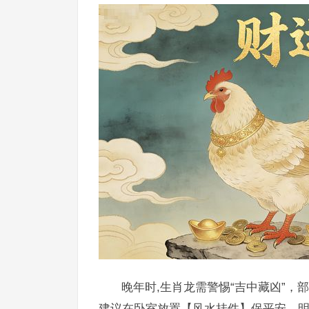
晚年时,生肖龙需警惕“吉中藏凶”
建议在卧室放置【风水挂件】保平安，明年