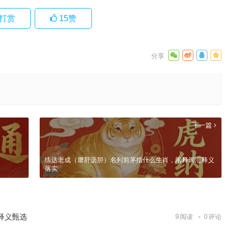
打赏
15
赞
下一篇
练达老成（隳肝沥胆）名列前茅指什么生肖，阐释词汇释义
落实
释义甄选
9
阅读
0
评论