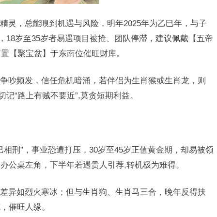
精灵，总能嗅到机遇与风险，明年2025年为乙巳年，与子
，18岁至35岁者易遇项目被抢、团队停滞，建议佩戴【五帝
可置【聚宝盆】于东南位催旺财库。
争吵频发，信任危机暗涌，若伴侣为生肖猴或生肖龙，则
切记“路上有贼不要近”,莫贪短期利益。
寅巳相刑”，事业恐遭打压，30岁至45岁正值黄金期，却易被领
办公桌左角，下半年若遇贵人引荐,转机极为难得。
差异如烈火寒冰；但与生肖狗、生肖马三合，晚年反得扶
克，催旺人缘。