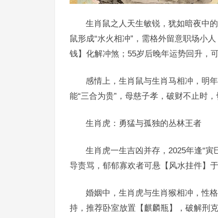
生肖鼠之人天生敏锐，犹如暗夜中的
鼠形成“水火相冲”，需格外留意职场小人
钱】化解冲煞；55岁后晚年运势回升，
感情上，生肖鼠与生肖马相冲，明年
能“三合为贵”，母慈子孝，破财不止时，
生肖虎：勇猛与孤独的丛林王者
生肖虎一生吉凶并存，2025年逢“
导责骂，郁郁寡欢者可悬【风水挂件】于
婚姻中，生肖虎与生肖猴相冲，性格
持，推荐卧室放置【麒麟瓶】，破解刑