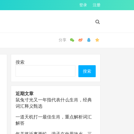
登录
注册
搜索
搜索
近期文章
鼠兔寸光又一年指代表什么生肖，经典
词汇释义甄选
一道天机打一最佳生肖，重点解析词汇
解答
年关将近事更忙，浪子在外思故乡。三