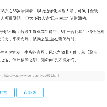
18岁之55岁居间者，职场边缘化风险大增，可佩【金钱
分人项目受阻，但大多数人逢“巳火生土”,暗财涌动。
争吵不断；若遇生肖鸡或生肖牛，则“三合化局”，信任危机
润火，平衡命局，破局之道,重在蛰伏待时。
生肖虎宜稳、生肖蛇宜忍，风水之物非万能，然【聚宝
厄运、催旺福泽之钥，知命而行,方得始终。
处：
http://wap.hlwvv.com/archives/631.html
打赏
12
赞