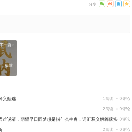
下一篇
肖，极致
释义甄选
1
阅读
0
评论
2
阅读
0
评论
语难说清，期望早日圆梦想是指什么生肖，词汇释义解答落实
1
阅读
0
评论
析
2
阅读
0
评论