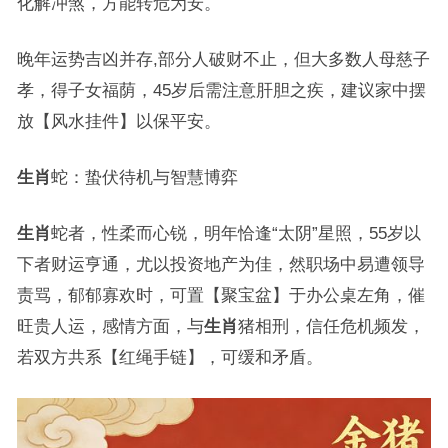
化解冲煞，方能转危为安。
晚年运势吉凶并存,部分人破财不止，但大多数人母慈子
孝，得子女福荫，45岁后需注意肝胆之疾，建议家中摆
放【风水挂件】以保平安。
生肖
蛇：蛰伏待机与智慧博弈
生肖
蛇者，性柔而心锐，明年恰逢“太阴”星照，55岁以
下者财运亨通，尤以投资地产为佳，然职场中易遭领导
责骂，郁郁寡欢时，可置【聚宝盆】于办公桌左角，催
旺贵人运，感情方面，与
生肖
猪相刑，信任危机频发，
若双方共系【红绳手链】，可缓和矛盾。