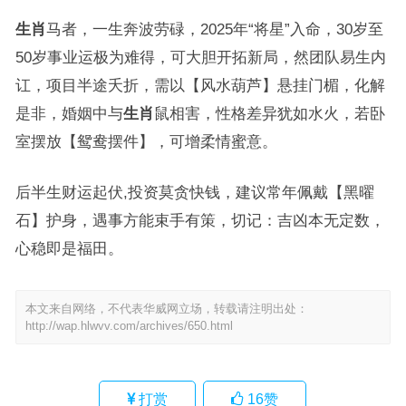
生肖
马者，一生奔波劳碌，2025年“将星”入命，30岁至
50岁事业运极为难得，可大胆开拓新局，然团队易生内
讧，项目半途夭折，需以【风水葫芦】悬挂门楣，化解
是非，婚姻中与
生肖
鼠相害，性格差异犹如水火，若卧
室摆放【鸳鸯摆件】，可增柔情蜜意。
后半生财运起伏,投资莫贪快钱，建议常年佩戴【黑曜
石】护身，遇事方能束手有策，切记：吉凶本无定数，
心稳即是福田。
本文来自网络，不代表华威网立场，转载请注明出处：
http://wap.hlwvv.com/archives/650.html
打赏
16
赞