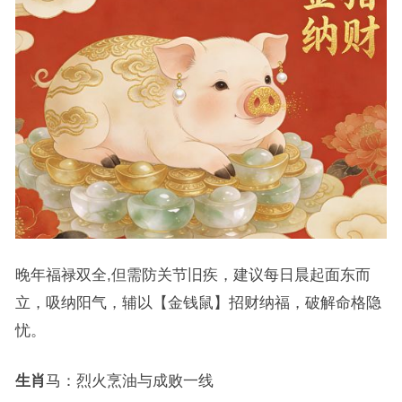
晚年福禄双全,但需防关节旧疾，建议每日晨起面东而
立，吸纳阳气，辅以【金钱鼠】招财纳福，破解命格隐
忧。
生肖
马：烈火烹油与成败一线