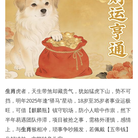
生肖
虎者，天生带煞却藏贵气，犹如猛虎下山，势不可
挡，明年2025年逢“驿马”星动，18岁至35岁者事业运极
旺，可借【麒麟瓶】镇守职场，防小人暗中作祟，然下
半年易遇团队停滞，项目被抢之事，需格外谨慎，感情
上，与
生肖
猴相冲，琐事争吵频发，若佩戴【五帝钱】