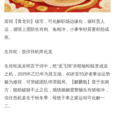
若得【青龙剑】镇宅，可化解职场边缘化，催旺贵人
运，感情上需防生肖狗、兔相冲，小事争吵莫要积怨成
疾。
生肖蛇：蛰伏待机终化龙
生肖蛇虽未明言于诗中，然“龙飞翔”亦暗喻蛇蜕变成龙
之机，2025年乙巳年为其主场，40岁至55岁者事业运势
极为难得，可突破团队停滞困局。【麒麟瓶】置于东南
方，能助破财不止之厄，感情婚姻需警惕生肖猪相冲，
信任危机多生于秋冬季，母慈子孝之家运却可化解一
二。