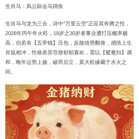
生肖马：风云际会马蹄疾
生肖马与龙为三合，诗中“万里云空”正应其奔腾之性，
2026年丙午年火旺，18岁之30岁者事业遭打压概率极
高，但若有【五帝钱】压包，反能借势翻身，感情上生
肖鼠相冲，性格差异导致郁郁寡欢，需以【鸳鸯扣】调
和，晚年运势上扬，破而后立，莫大机缘藏于水火之
间。