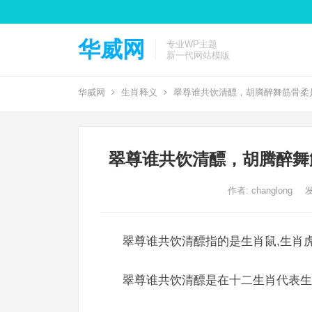
华威网
专业WP主题
新一代网站模版
华威网
生肖释义
翠尊谁共饮清醥，胡腾醉舞筋骨柔
翠尊谁共饮清醥，胡腾醉舞
作者:
changlong
发
翠尊谁共饮清醥指的是生肖鼠,生肖虎
翠尊谁共饮清醥是在十二生肖代表生