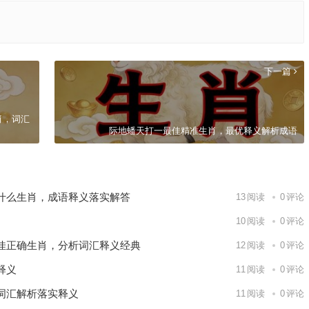
下一篇
肖，词汇
际地蟠天打一最佳精准生肖，最优释义解析成语
什么生肖，成语释义落实解答
13
阅读
0
评论
10
阅读
0
评论
佳正确生肖，分析词汇释义经典
12
阅读
0
评论
释义
11
阅读
0
评论
词汇解析落实释义
11
阅读
0
评论