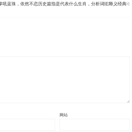
掌吼蓝珠，依然不恋历史篇指是代表什么生肖，分析词汇释义经典
8
阅读
0
评论
网站