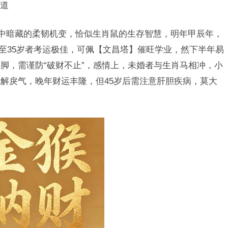
道
”中暗藏的柔韧机变，恰似生肖鼠的生存智慧，明年甲辰年，
岁至35岁者考运极佳，可佩【文昌塔】催旺学业，然下半年易
脚，需谨防“破财不止”，感情上，未婚者与生肖马相冲，小
解戾气，晚年财运丰隆，但45岁后需注意肝胆疾病，莫大