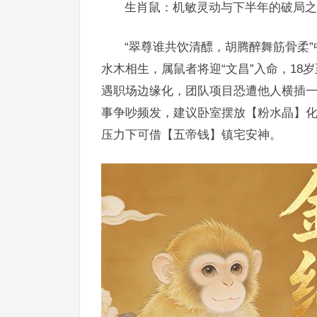
生肖鼠：机敏灵动与下半年的破局之
“翠尊谁共饮清醥，胡腾醉舞筋骨柔
水木相生，属鼠者将迎“文昌”入命，18
遇职场边缘化，团队项目恐遭他人横插一
事争吵频发，建议卧室摆放【粉水晶】化
压力下可借【五帝钱】镇宅安神。