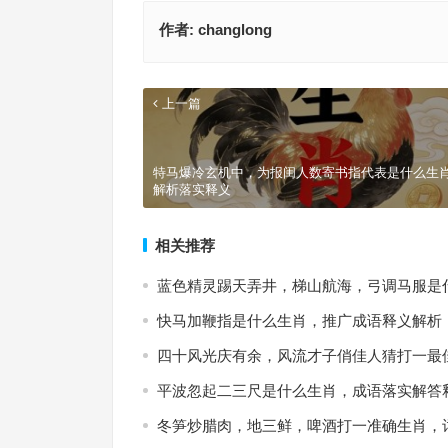
作者:
changlong
上一篇
特马爆冷玄机中，为报闺人数寄书指代表是什么生
解析落实释义
相关推荐
蓝色精灵踢天弄井，梯山航海，弓调马服是
快马加鞭指是什么生肖，推广成语释义解析
四十风光庆有余，风流才子俏佳人猜打一最
平波忽起二三尺是什么生肖，成语落实解答
冬笋炒腊肉，地三鲜，啤酒打一准确生肖，