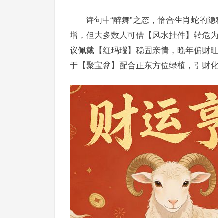
诗句中“醉舞”之态，恰合生肖蛇的隐
增，但大多数人可借【风水挂件】转危
议佩戴【红玛瑙】稳固亲情，晚年偏财旺
于【聚宝盆】配合正东方位绿植，引财