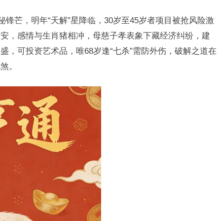
秘锋芒，明年“天解”星降临，30岁至45岁者项目被抢风险激
为安，感情与生肖猪相冲，母慈子孝表象下藏经济纠纷，建
盛，可投资艺术品，唯68岁逢“七杀”需防外伤，破解之道在
化煞。