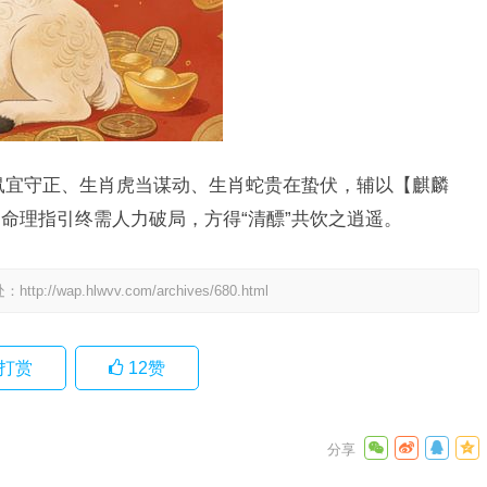
鼠宜守正、生肖虎当谋动、生肖蛇贵在蛰伏，辅以【麒麟
命理指引终需人力破局，方得“清醥”共饮之逍遥。
处：
http://wap.hlwvv.com/archives/680.html
打赏
12
赞