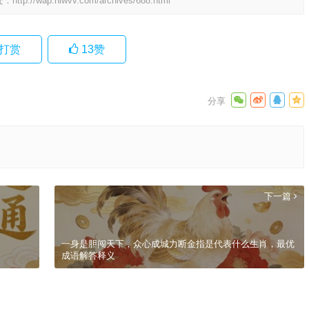
处：
http://wap.hlwvv.com/archives/688.html
打赏
13
赞
下一篇
一身是胆闯天下，众心成城力断金指是代表什么生肖，最优
成语解答释义