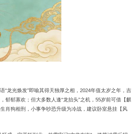
“龙光焕发”即喻其得天独厚之相，2024年值太岁之年，吉
，郁郁寡欢；但大多数人逢“龙抬头”之机，55岁前可借【麒
与生肖狗相刑，小事争吵恐升级为冷战，建议卧室悬挂【风