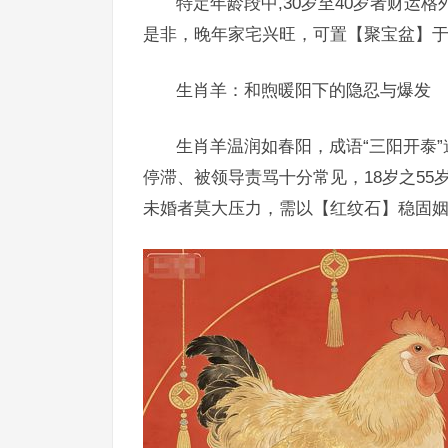
特定年龄段中,30岁至40岁者财运
是非，晚年家宅兴旺，可置【聚宝盆】
生肖羊：和煦暖阳下的隐忍与爆发
生肖羊温润如春阳，成语“三阳开泰
停滞、被领导责骂十分常见，18岁之5
未婚者莫大压力，需以【红纹石】稳固