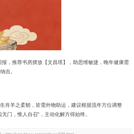
得回报，推荐书房摆放【文昌塔】，助思维敏捷，晚年健康需
晦纳吉。
生肖羊之柔韧，皆需外物助运，建议根据流年方位调整
凶无门，惟人自召”，主动化解方得始终。