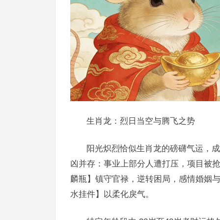
生肖龙：烈日当空与腾飞之势
阳光炽烈恰似生肖龙的磅礴气运，成语
凶并存：事业上部分人遭打压，项目被抢
麟瓶】镇守官禄，逆转困局，感情婚姻
水挂件】以柔化戾气。