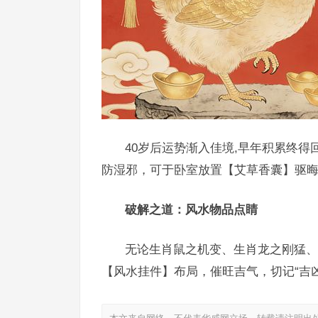
40岁后运势渐入佳境,早年积累终
防湿邪，可于卧室放置【艾草香囊】驱
破解之道：风水物品点睛
无论生肖鼠之机变、生肖龙之刚猛、
【风水挂件】布局，催旺吉气，切记“吉