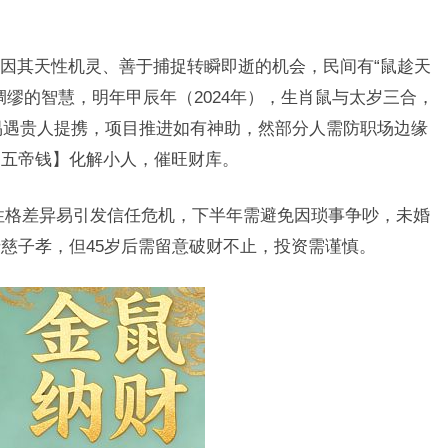
因其天性机灵、善于捕捉转瞬即逝的机会，民间有“鼠趁天
绸缪的智慧，明年甲辰年（2024年），生肖鼠与太岁三合，
者易遇贵人提携，项目推进如有神助，然部分人需防职场边缘
【五帝钱】化解小人，催旺财库。
性格差异易引发信任危机，下半年需避免因琐事争吵，未婚
慈子孝，但45岁后需留意破财不止，投资需谨慎。