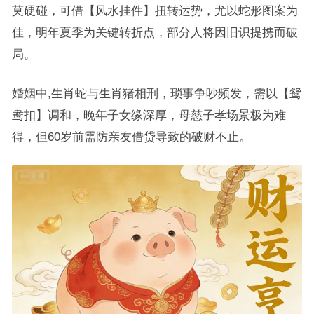
莫硬碰，可借【风水挂件】扭转运势，尤以蛇形图案为
佳，明年夏季为关键转折点，部分人将因旧识提携而破
局。
婚姻中,生肖蛇与生肖猪相刑，琐事争吵频发，需以【鸳
鸯扣】调和，晚年子女缘深厚，母慈子孝场景极为难
得，但60岁前需防亲友借贷导致的破财不止。