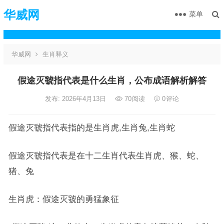
华威网
菜单
华威网
生肖释义
假途灭虢指代表是什么生肖，公布成语解析解答
发布: 2026年4月13日
70
阅读
0
评论
假途灭虢指代表指的是生肖虎,生肖兔,生肖蛇
假途灭虢指代表是在十二生肖代表生肖虎、猴、蛇、
猪、兔
生肖虎：假途灭虢的勇猛象征