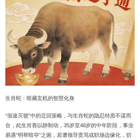
生肖蛇：暗藏玄机的智慧化身
“假途灭虢”中的迂回策略，与生肖蛇的隐忍特质不谋而
合，此生肖善以静制动，35岁至48岁的中年阶段，事业
易遇“明帮暗夺”之困，若遭领导责骂或职场边缘化，切