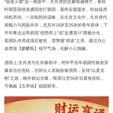
“假途灭虢”这一典故中，生肖虎的意象暗藏锋芒，春秋
时期晋国借道虞国攻打虢国，最终反噬盟友，恰如猛虎
伺机而动、一击制胜的谋略，在生肖文化中，生肖虎代
表魄力与风险并存，尤其对18岁至35岁的青年群体，下
半年事业运势易现“借势而上”或“反遭算计”两极分化，
若团队停滞或项目被抢，需警惕“假途”之局，建议办公
桌摆放【麒麟瓶】镇守气场，化解小人觊觎。
感情上,生肖虎与生肖猴相冲，明年甲辰年易因性格差异
爆发信任危机，但部分人若能收敛强势，反得“以柔克
刚”之效，晚年财运丰隆，唯需注意50岁后避免投机，
可佩戴【五帝钱】稳固财库。