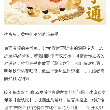
生肖兔：柔中带刚的避险高手
表面温顺的生肖兔，实为“假途灭虢”中的避险专家，25
岁至40岁群体，若遇团队停滞或打压，可借合作之名另
辟蹊径，推荐在书房放置【聚宝盆】，催旺偏财机遇，
明年秋季桃花旺盛，但生肖兔与生肖鸡相冲，未婚者需
防烂桃花纠缠。
晚年福寿双全,唯55岁后健康需留意肝胆问题，建议随身
佩戴【金钱鼠】，既挡煞又聚财，语言风格上，传统命
理中“吉凶并存”的特性在此生肖尤为明显——部分人郁