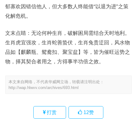
郁寡欢因错信他人，但大多数人终能借“以退为进”之策
化解危机。
文末点睛：无论何种生肖，破解困局需结合天时地利。
生肖虎宜强攻，生肖蛇善蛰伏，生肖兔贵迂回，风水物
品如【麒麟瓶、鸳鸯扣、聚宝盆】等，皆为催旺运势之
物，择其契合者用之，方得事半功倍之效。
本文来自网络，不代表华威网立场，转载请注明出处：
http://wap.hlwvv.com/archives/693.html
打赏
12
赞