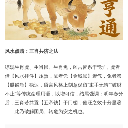
风水点睛：三肖共济之法
综观生肖虎、生肖鼠、生肖兔，凶吉皆系于“动”，虎者
借【风水挂件】压煞，鼠者凭【金钱鼠】聚气，兔者赖
【麒麟瓶】稳运，语言风格上刻意保留“束手无策”“破财
不止”等传统命理用语，以增可信，结尾强调：明年春分
后，三肖若共置【五帝钱】于门楣，催旺之效十分显著
——此乃破解困局、转危为安之机也。