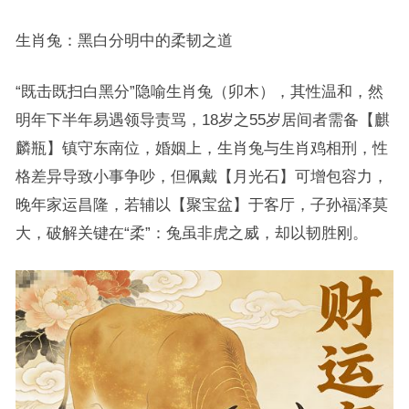
生肖兔：黑白分明中的柔韧之道
“既击既扫白黑分”隐喻生肖兔（卯木），其性温和，然
明年下半年易遇领导责骂，18岁之55岁居间者需备【麒
麟瓶】镇守东南位，婚姻上，生肖兔与生肖鸡相刑，性
格差异导致小事争吵，但佩戴【月光石】可增包容力，
晚年家运昌隆，若辅以【聚宝盆】于客厅，子孙福泽莫
大，破解关键在“柔”：兔虽非虎之威，却以韧胜刚。