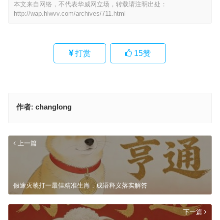
本文来自网络，不代表华威网立场，转载请注明出处：
http://wap.hlwvv.com/archives/711.html
打赏
15
赞
作者:
changlong
上一篇
假途灭虢打一最佳精准生肖，成语释义落实解答
下一篇