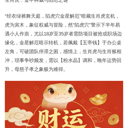
生肖虎：金甲神威与陷厄之谜
“经衣绿裤舞天庭，陷虎穴金星解厄”暗藏生肖虎玄机，
虎为寅木，象征权威与冒险，然“陷虎穴”警示下半年易
遇小人作祟，尤以18岁至35岁者需防项目被抢或职场边
缘化，金星解厄暗示转机，若佩戴【五帝钱】于办公桌
左角，可破团队停滞之困，感情上，生肖虎与生肖猴相
冲，琐事争吵频发，需以【粉水晶】调和，晚年运势回
升，母慈子孝之象极为难得。