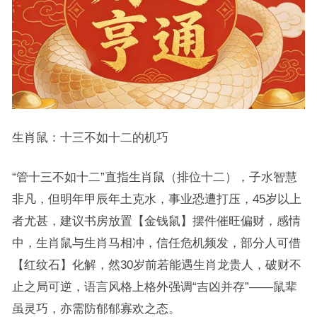
生肖鼠：十三不如十二的机巧
“管十三不如十二”直指生肖鼠（排位十二），子水智慧
非凡，但明年甲辰年土克水，事业恐遭打压，45岁以上
者尤甚，建议书房放置【金钱鼠】摆件催旺偏财，感情
中，生肖鼠与生肖马相冲，信任危机频发，部分人可借
【红纹石】化解，然30岁前若能遇生肖龙贵人，破财不
止之局可逆，语言风格上格外强调“吉凶并存”——鼠辈
虽灵巧，亦需防郁郁寡欢之态。