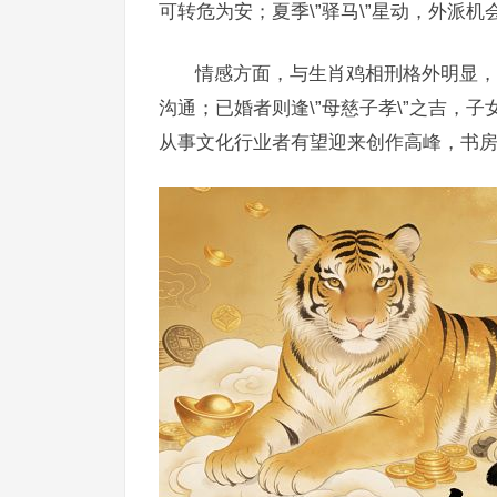
可转危为安；夏季\”驿马\”星动，外派
情感方面，与生肖鸡相刑格外明显，
沟通；已婚者则逢\”母慈子孝\”之吉，子
从事文化行业者有望迎来创作高峰，书