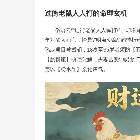
过街老鼠人人打的命理玄机
俗语云\”过街老鼠人人喊打\”，却不
年对鼠人而言，恰是\”明夷变离\”的转折
陷或项目被截胡，18岁至35岁者须防【
【麒麟瓶】镇宅化解，夫妻宫受\”咸池\
需以【粉水晶】柔化戾气。