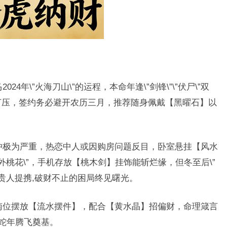
24年\”火海刀山\”的运程，本命年逢\”剑锋\”\”伏尸\”双
环打压，签约务必避开农历三月，推荐随身佩戴【黑曜石】以
相冲极为严重，热恋中人或因购房问题反目，卧室悬挂【风水
外桃花\”，手机存放【桃木剑】挂饰能斩烂缘，但冬至后\”
贵人提携,破财不止的困局终见曙光。
东南位摆放【流水摆件】，配合【黄水晶】招偏财，命理箴言
25蛇年腾飞奠基。