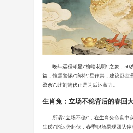
晚年运程却显\”柳暗花明\”之象，5
益，惟需警惕\”病符\”星作祟，建议卧
盈余\”,此刻蛰伏正是为后运蓄力。
生肖兔：立场不稳背后的春回
所谓\”立场不稳\”，在生肖兔命盘中实
生稊\”的运势起伏，春季职场易现团队