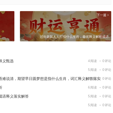
下一篇
过街老鼠人人打指什么生肖，最优释义解析成语
释义甄选
4
阅读
0
评论
5
阅读
0
评论
语难说清，期望早日圆梦想是指什么生肖，词汇释义解答落实
4
阅读
0
评论
析
6
阅读
0
评论
成语释义落实解答
5
阅读
0
评论
5
阅读
0
评论