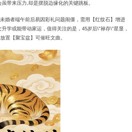
机会虽带来压力,却是摆脱边缘化的关键跳板。
未婚者端午前后易因彩礼问题闹僵，需用【红纹石】增进
女升学或能带动家运，值得关注的是，45岁后\”禄存\”星显，
房放置【聚宝盆】可催旺文曲。