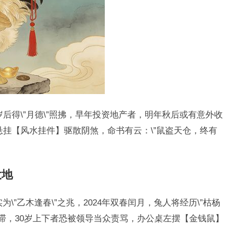
0岁后得\”月德\”照拂，早年投资地产者，明年秋后或有意外收
室悬挂【风水挂件】驱散阴煞，命书有云：\”鼠盗天仓，终有
大地
为\”乙木逢春\”之兆，2024年双春闰月，兔人将经历\”枯杨
停滞，30岁上下者恐被领导当众责骂，办公桌左摆【金钱鼠】