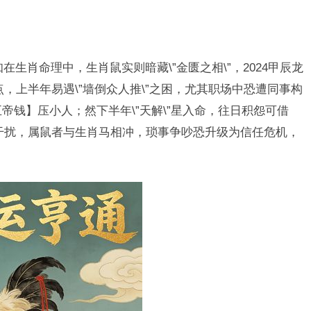
知在生肖命理中，生肖鼠实则暗藏\”金匮之相\”，2024甲辰龙
点，上半年易遇\”墙倒众人推\”之困，尤其职场中恐遭同事构
五帝钱】压小人；然下半年\”天解\”星入命，往日积怨可借
”干扰，属鼠者与生肖马相冲，琐事争吵恐升级为信任危机，