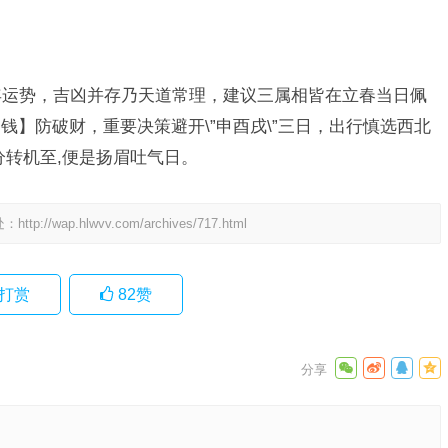
4年运势，吉凶并存乃天道常理，建议三属相皆在立春当日佩
】防破财，重要决策避开\”申酉戌\”三日，出行慎选西北
分转机至,便是扬眉吐气日。
处：
http://wap.hlwvv.com/archives/717.html
打赏
82
赞