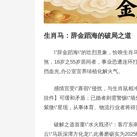
生肖马：辞金蹈海的破局之道
\”辞金蹈海\”的壮烈意象，恰映生肖马20
煞，18岁之55岁居间者，事业恐遭连
挡血光,办公室宜养绿植化解火气。
感情宫受\”寡宿\”侵扰，与生肖鼠
挂件】可缓和矛盾；已婚者则需警惕\”墙
紫微\”星现，从事体育、物流行业者将得
破解之道首重\”水火既济\”：客厅
云\”马跃深潭方化龙\”,此番磨砺实为20