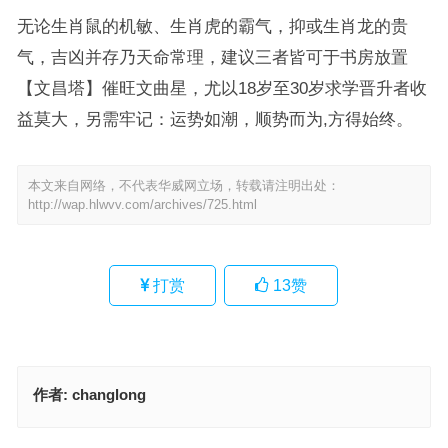
无论生肖鼠的机敏、生肖虎的霸气，抑或生肖龙的贵
气，吉凶并存乃天命常理，建议三者皆可于书房放置
【文昌塔】催旺文曲星，尤以18岁至30岁求学晋升者收
益莫大，另需牢记：运势如潮，顺势而为,方得始终。
本文来自网络，不代表华威网立场，转载请注明出处：
http://wap.hlwvv.com/archives/725.html
打赏
13
赞
作者:
changlong