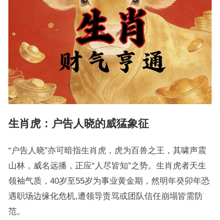
生肖虎：户告人晓的威猛象征
“户告人晓”亦可暗指生肖虎，虎为百兽之王，其啸声震
山林，威名远播，正应“人尽皆知”之势。生肖虎者天生
领袖气质，40岁至55岁为事业黄金期，然明年癸卯年恐
遇职场边缘化危机,遭领导责骂或团队信任崩塌皆需防
范。