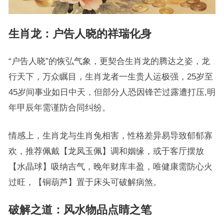
生肖龙：户告人晓的祥瑞化身
“户告人晓”的恢弘气象，更契合生肖龙的腾达之姿，龙
行天下，万众瞩目，生肖龙者一生贵人运极强，25岁至
45岁间事业如日中天，但部分人恐因锋芒过露遭打压,明
年甲辰年需谨防合同纠纷。
情感上，生肖龙与生肖兔相害，性格差异易导致郁郁寡
欢，推荐佩戴【龙凤玉佩】调和姻缘，或于客厅摆放
【水晶球】吸纳吉气，晚年财库丰盈，唯健康需防心火
过旺，【铜葫芦】置于床头可破解病煞。
破解之道：风水物品点睛之笔