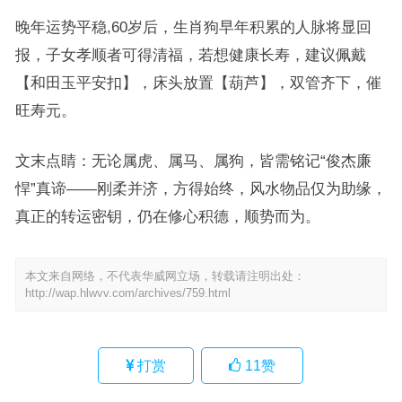
晚年运势平稳,60岁后，生肖狗早年积累的人脉将显回
报，子女孝顺者可得清福，若想健康长寿，建议佩戴
【和田玉平安扣】，床头放置【葫芦】，双管齐下，催
旺寿元。
文末点睛：无论属虎、属马、属狗，皆需铭记“俊杰廉
悍”真谛——刚柔并济，方得始终，风水物品仅为助缘，
真正的转运密钥，仍在修心积德，顺势而为。
本文来自网络，不代表华威网立场，转载请注明出处：
http://wap.hlwvv.com/archives/759.html
打赏
11
赞