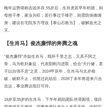
晚年运势堪称吉凶并存,55岁后，生肖虎若早年积德，则
母慈子孝，家业兴旺；若行事过于锋芒，则需防病痛缠
身，建议在宅院东方埋设【泰山石敢当】，破解血光之
灾。
【生肖马】俊杰廉悍的奔腾之魂
“俊杰廉悍”亦如生肖马，既怀千里之志，又具不阿之
骨，马为乾卦象征，代表阳刚与进取，恰合“天行健，君
子以自强不息”之意，2024甲辰年，生肖马与太岁相
破，破财不止，但熬过此劫后，2026丁未年将迎来六合
吉运，事业腾达指日可待。
18岁至35岁的生肖马，下半年易陷团队停滞困境，项目
因资源不足搁浅，同事推诿扯皮令人束手无策，此时可