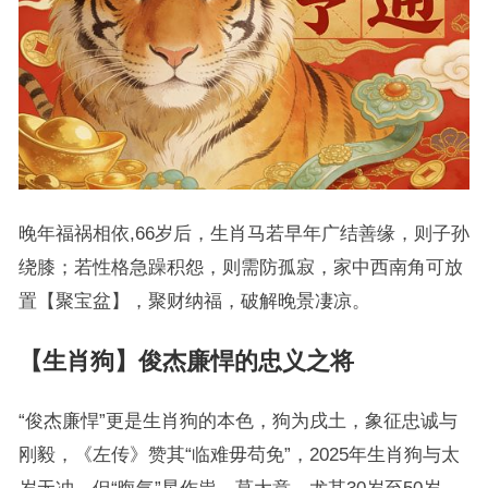
晚年福祸相依,66岁后，生肖马若早年广结善缘，则子孙
绕膝；若性格急躁积怨，则需防孤寂，家中西南角可放
置【聚宝盆】，聚财纳福，破解晚景凄凉。
【生肖狗】俊杰廉悍的忠义之将
“俊杰廉悍”更是生肖狗的本色，狗为戌土，象征忠诚与
刚毅，《左传》赞其“临难毋苟免”，2025年生肖狗与太