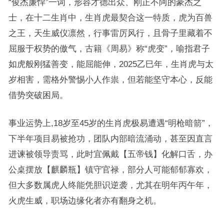
“俊杰廉悍”一词，形容才德出众、刚正不阿的豪杰之
士，在十二生肖中，生肖虎最契合这一特质，虎为百兽
之王，天生威仪凛然，行事雷厉风行，且骨子里藏着不
屈服于权势的傲气，古籍《周易》称“虎变”，喻指君子
如虎般刚猛善变，能屈能伸，2025乙巳年，生肖虎与太
岁相害，需格外警惕小人作祟，但若能坚守本心，反能
借势突破困局。
事业运势上,18岁至45岁的生肖虎极易遭遇“明枪暗箭”，
下半年项目易被抢功，团队内部暗流涌动，甚至因直言
进谏被领导责骂，此时宜佩戴【五帝钱】化解口舌，办
公桌摆放【麒麟瓶】镇守官禄，部分人可能郁郁寡欢，
但大多数属虎人终能凭胆识逆袭，尤其在明年丙午年，
火虎生威，职场边缘化者亦有翻身之机。