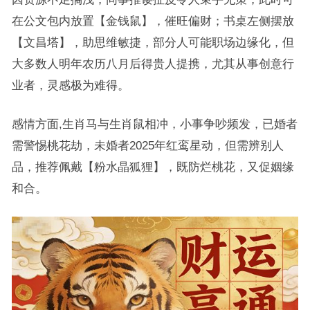
在公文包内放置【金钱鼠】，催旺偏财；书桌左侧摆放
【文昌塔】，助思维敏捷，部分人可能职场边缘化，但
大多数人明年农历八月后得贵人提携，尤其从事创意行
业者，灵感极为难得。
感情方面,生肖马与生肖鼠相冲，小事争吵频发，已婚者
需警惕桃花劫，未婚者2025年红鸾星动，但需辨别人
品，推荐佩戴【粉水晶狐狸】，既防烂桃花，又促姻缘
和合。