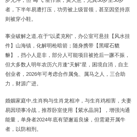
岁无冲，但“晦气”星作祟，莫大意，尤其30岁至50岁
者，下半年易遭打压，功劳被上级冒领，甚至因坚持原
则被穿小鞋。
事业破解之道,在于“以柔克刚”，办公室可悬挂【风水挂
件】山海镇，化解明枪暗箭；随身携带【黑曜石貔
貅】，挡小人是非，部分人可能项目被抢后一蹶不振，
但大多数人明年农历六月逢“天解”星，困境自消，自主
创业者，2026年可考虑合作属兔、属马之人，三合助
力，财源广进。
婚姻家庭中,生肖狗与生肖龙相冲，与生肖鸡相害，夫妻
易因琐事冷战，推荐卧室使用【紫水晶洞】，增强沟通
能量，单身者2024年底有望邂逅良缘，但需避开属牛
者，以防相刑。