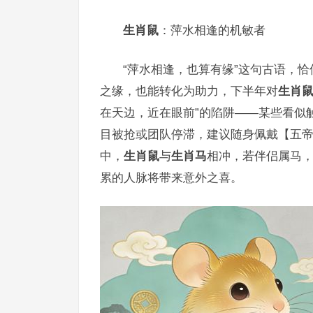
生肖鼠
：萍水相逢的机敏者
“萍水相逢，也算有缘”这句古语，恰
之缘，也能转化为助力，下半年对
生肖
在天边，近在眼前”的陷阱——某些看似
目被抢或团队停滞，建议随身佩戴【五
中，
生肖鼠
与
生肖马
相冲，若伴侣属马，
累的人脉将带来意外之喜。