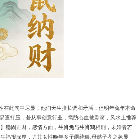
性在此句中尽显，他们天生擅长调和矛盾，但明年兔年本命
事业易遭打压，若从事创意行业，需防心血被剽窃，风水上推荐
盆】稳固正财，感情方面，
生肖兔
与
生肖鸡
相刑，未婚者若
生福报深厚，尤其女性晚年多子嗣绕膝,母慈子孝之象显