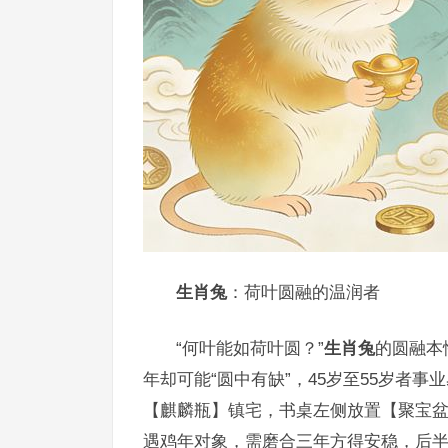
生肖兔
：荷叶圆融的温润者
“何叶能如荷叶圆？”
生肖兔
的圆融本
年却可能“圆中有缺”，45岁至55岁者
【麒麟瓶】镇宅，书桌左侧放置【聚宝
遇鸡年对象，需磨合三年方得安稳，后半