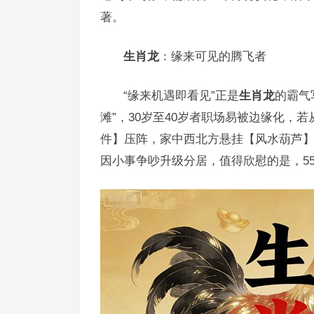
著。
生肖龙
：缘来可见的腾飞者
“缘来机遇即看见”正是
生肖龙
的霸气
滩”，30岁至40岁者职场易被边缘化，
件】压阵，家中西北方悬挂【风水葫芦
因小事争吵升级分居，值得欣慰的是，5