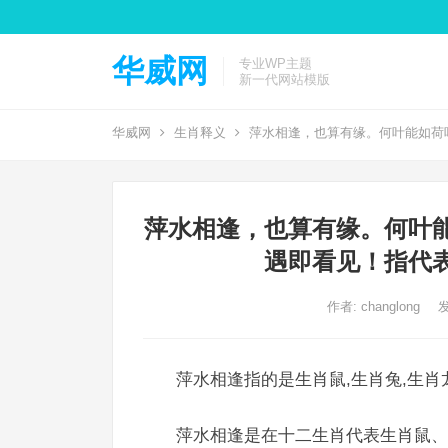
华威网
专业WP主题
新一代网站模版
华威网
生肖释义
萍水相逢，也算有缘。何叶能如荷
萍水相逢，也算有缘。何叶
遇即看见！指代
作者:
changlong
发
萍水相逢指的是生肖鼠,生肖兔,生肖
萍水相逢是在十二生肖代表生肖鼠、