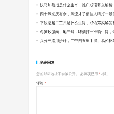
快马加鞭指是什么生肖，推广成语释义解析
四十风光庆有余，风流才子俏佳人猜打一最
平波忽起二三尺是什么生肖，成语落实解答
冬笋炒腊肉，地三鲜，啤酒打一准确生肖，
兵分三路用妙计，二带四五里手得。易如反
发表回复
您的邮箱地址不会被公开。
必填项已用
*
标注
评论
*