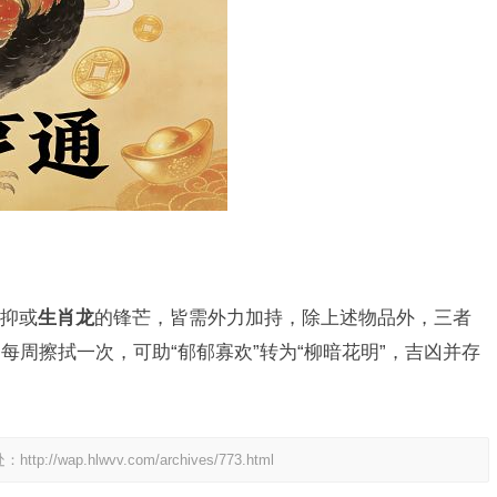
抑或
生肖龙
的锋芒，皆需外力加持，除上述物品外，三者
周擦拭一次，可助“郁郁寡欢”转为“柳暗花明”，吉凶并存
处：
http://wap.hlwvv.com/archives/773.html