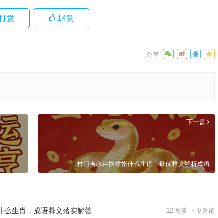
打赏
14
赞
下一篇
竹门当水岸横槎指什么生肖，最优释义解析成语
什么生肖，成语释义落实解答
12
阅读
0
评论