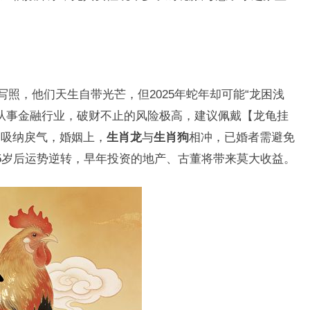
写照，他们天生自带光芒，但2025年蛇年却可能“龙困浅
若从事金融行业，破财不止的风险极高，建议佩戴【龙龟挂
】吸纳戾气，婚姻上，
生肖龙
与
生肖狗
相冲，已婚者需避免
5岁后运势逆转，早年投资的地产、古董将带来莫大收益。