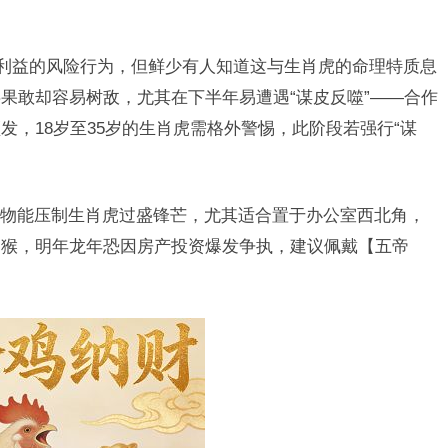
取利益的风险行为，但鲜少有人知道这与生肖虎的命理特质息
果敢却容易树敌，尤其在下半年易遭遇“谋皮反噬”——合作
，18岁至35岁的生肖虎需格外警惕，此阶段若强行“谋
。
物能压制生肖虎过盛锋芒，尤其适合置于办公室西北角，
属猴，明年龙年恐因房产投资爆发争执，建议佩戴【五帝