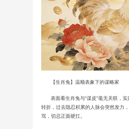
【生肖兔】温顺表象下的谋略家
表面看生肖兔与“谋皮”毫无关联，
转折，过去隐忍积累的人脉会突然发力，
骂，切忌正面硬扛。