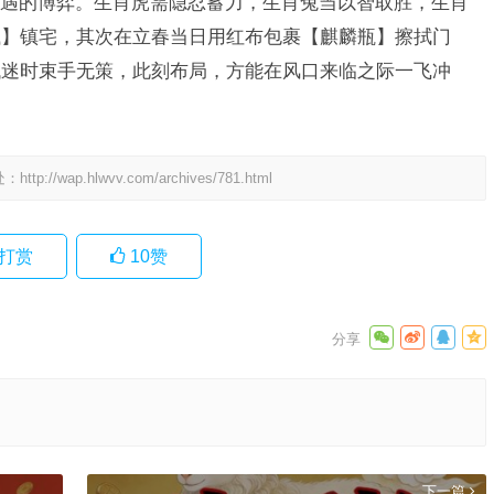
与机遇的博弈。生肖虎需隐忍蓄力，生肖兔当以智取胜，生肖
钱】镇宅，其次在立春当日用红布包裹【麒麟瓶】擦拭门
低迷时束手无策，此刻布局，方能在风口来临之际一飞冲
处：
http://wap.hlwvv.com/archives/781.html
打赏
10
赞
下一篇