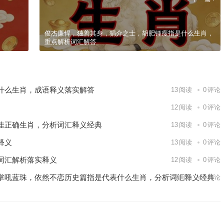
俊杰廉悍，独善其身，狷介之士，胡肥锺瘦指是什么生肖，
重点解析词汇解答
什么生肖，成语释义落实解答
13
阅读
0
评论
12
阅读
0
评论
佳正确生肖，分析词汇释义经典
13
阅读
0
评论
释义
13
阅读
0
评论
词汇解析落实释义
12
阅读
0
评论
掌吼蓝珠，依然不恋历史篇指是代表什么生肖，分析词汇释义经典
9
阅读
0
评论