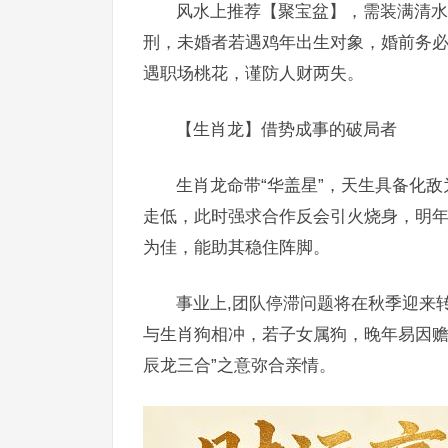
风水上推荐【聚宝盆】，需装满清水
刑，未婚者若遇鸡年出生对象，婚前务必
遇职场桃花，谨防人财两失。
【生肖龙】借势成事的破局者
生肖龙命带“华盖星”，天生具备化敌
走低，此时强求合作反会引火烧身，明
为佳，能助其稳住阵脚。
事业上,团队停滞问题将在秋季迎来
与生肖狗相冲，若子女属狗，晚年易因赡
辰龙三合”之意弥合亲情。