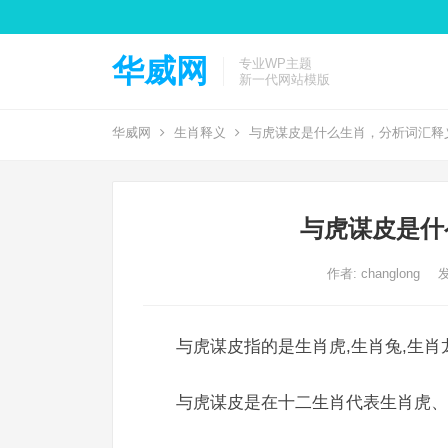
华威网
专业WP主题
新一代网站模版
华威网
生肖释义
与虎谋皮是什么生肖，分析词汇释
与虎谋皮是什
作者:
changlong
发
与虎谋皮指的是生肖虎,生肖兔,生肖
与虎谋皮是在十二生肖代表生肖虎、