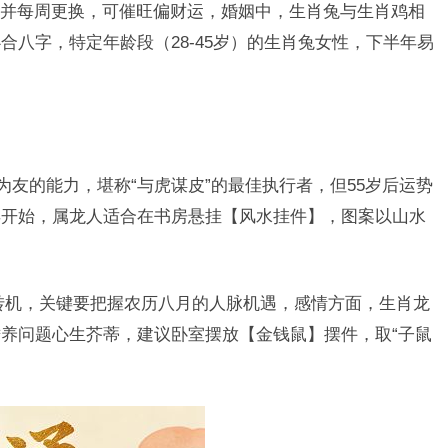
并每周更换，可催旺偏财运，婚姻中，生肖兔与生肖鸡相
合八字，特定年龄段（28-45岁）的生肖兔女性，下半年易
为友的能力，堪称“与虎谋皮”的最佳执行者，但55岁后运势
年开始，属龙人适合在书房悬挂【风水挂件】，图案以山水
转机，关键要把握农历八月的人脉机遇，感情方面，生肖龙
养问题心生芥蒂，建议卧室摆放【金钱鼠】摆件，取“子鼠