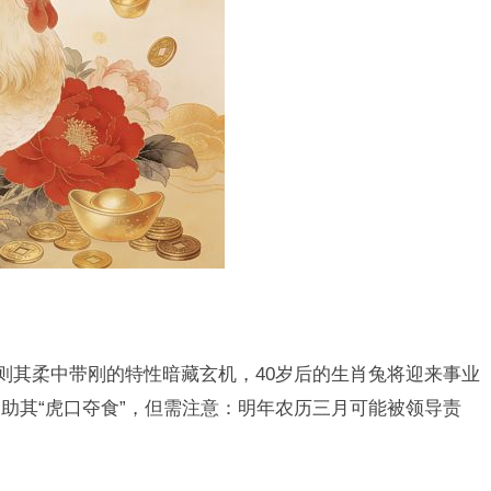
实则其柔中带刚的特性暗藏玄机，40岁后的生肖兔将迎来事业
助其“虎口夺食”，但需注意：明年农历三月可能被领导责