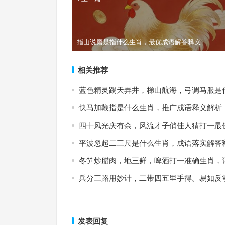
指山说磨是指什么生肖，最优成语解答释义
相关推荐
蓝色精灵踢天弄井，梯山航海，弓调马服是
快马加鞭指是什么生肖，推广成语释义解析
四十风光庆有余，风流才子俏佳人猜打一最
平波忽起二三尺是什么生肖，成语落实解答
冬笋炒腊肉，地三鲜，啤酒打一准确生肖，
兵分三路用妙计，二带四五里手得。易如反
发表回复