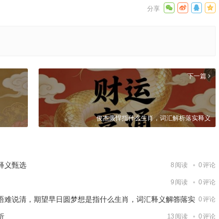
下一篇
俊杰廉悍指什么生肖，词汇解析落实释义
释义甄选
8
阅读
0
评论
9
阅读
0
评论
语难说清，期望早日圆梦想是指什么生肖，词汇释义解答落实
11
阅读
0
评论
析
13
阅读
0
评论