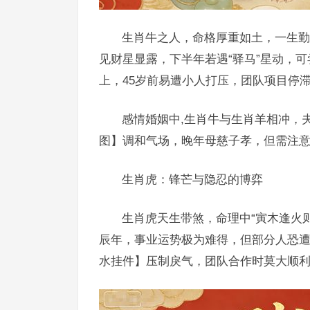
生肖牛之人，命格厚重如土，一生勤
见财星显露，下半年若遇“驿马”星动，可
上，45岁前易遭小人打压，团队项目停
感情婚姻中,生肖牛与生肖羊相冲，
图】调和气场，晚年母慈子孝，但需注
生肖虎：锋芒与隐忍的博弈
生肖虎天生带煞，命理中“寅木逢火
辰年，事业运势极为难得，但部分人恐遭
水挂件】压制戾气，团队合作时莫大顺