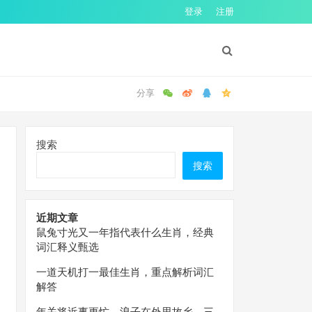
登录
注册
搜索
搜索
近期文章
鼠兔寸光又一年指代表什么生肖，经典
词汇释义甄选
一道天机打一最佳生肖，重点解析词汇
解答
年关将近事更忙，浪子在外思故乡。三