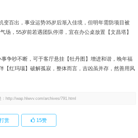
则机变百出，事业运势35岁后渐入佳境，但明年需防项目被
气场，55岁前若遇团队停滞，宜在办公桌放置【文昌塔】
小事争吵不断，可于客厅悬挂【牡丹图】增进和谐，晚年福
常伴【红玛瑙】破解孤寂，整体而言，吉凶虽并存，然善用风
处：
http://wap.hlwvv.com/archives/791.html
打赏
15
赞