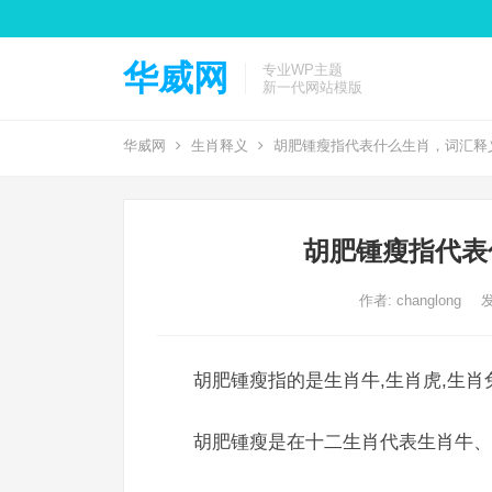
华威网
专业WP主题
新一代网站模版
华威网
生肖释义
胡肥锺瘦指代表什么生肖，词汇释
胡肥锺瘦指代表
作者:
changlong
发
胡肥锺瘦指的是生肖牛,生肖虎,生肖
胡肥锺瘦是在十二生肖代表生肖牛、