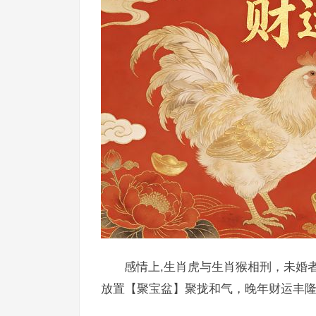
感情上,生肖虎与生肖猴相刑，未婚
放置【聚宝盆】聚拢和气，晚年财运丰隆