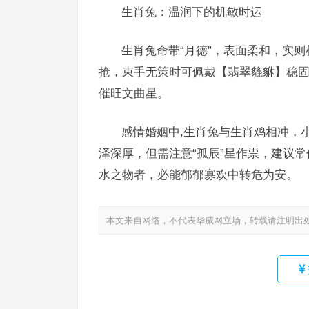
生肖兔：温润下的机敏时运
生肖兔命带“月德”，表面柔和，实
抢，束手无策时可佩戴【翡翠貔貅】稳固
催旺文曲星。
感情婚姻中,生肖兔与生肖鸡相冲，
泽深厚，但需注意“孤辰”星作祟，建议
水之物者，必能郁郁寡欢中转危为安。
本文来自网络，不代表华威网立场，转载请注明出