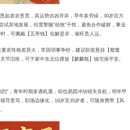
恳如老农垦荒，其运势吉凶并存，早年多劳碌，30岁后方
尝试异地发展，但需警惕“劫煞”干扰，避免合作破财，事业
滞时，可佩戴【五帝钱】化解是非，催旺贵人运。
夫妻若性格差异大，常因琐事争吵，建议卧室悬挂【鸳鸯
意关节旧疾，可于家中东北位摆放【麒麟瓶】镇宅保平安。
则烈”，青年时期多遇机遇，却也易因冲动错失良机，明年甲
领导责骂，职场边缘化，18岁至35岁者，可随身携带【风
利。