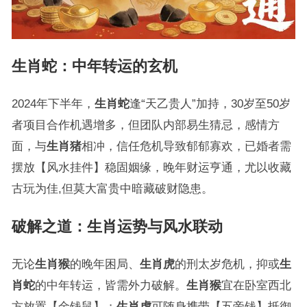
生肖蛇
：中年转运的玄机
2024年下半年，
生肖蛇
逢“天乙贵人”加持，30岁至50岁
者项目合作机遇增多，但团队内部易生猜忌，感情方
面，与
生肖猪
相冲，信任危机导致郁郁寡欢，已婚者需
摆放【风水挂件】稳固姻缘，晚年财运亨通，尤以收藏
古玩为佳,但莫大富贵中暗藏破财隐患。
破解之道：生肖运势与风水联动
无论
生肖猴
的晚年困局、
生肖虎
的刑太岁危机，抑或
生
肖蛇
的中年转运，皆需外力破解。
生肖猴
宜在卧室西北
方放置【金钱鼠】；
生肖虎
可随身携带【五帝钱】抵御