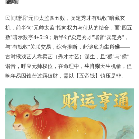
隐喻
民间谜语“元帅太监四五数，卖定秀才有钱收”暗藏玄
机，前半句“元帅太监”指向权力与侍从的结合，而“四五
数”暗示数字4+5=9；后半句“卖定秀才”谐音“卖定秀”，
与“有钱收”关联交易，综合推断，此谜底为
生肖猴
——
古时猴戏艺人靠卖艺（秀才才艺）谋生，且“猴”与“侯”
谐音，呼应元帅权位，在命理中，
生肖猴
天生机敏，但
晚年易因锋芒过露破财，需以【五帝钱】镇压是非。