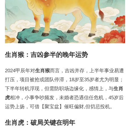
生肖猴
：吉凶参半的晚年运势
2024甲辰年对
生肖猴
而言，吉凶并存，上半年事业易遭
打压，项目被抢或团队停滞，18岁至35岁者尤为明显；
下半年转机浮现，但需防职场边缘化，感情上，与
生肖
虎
相冲，小事争吵频发，未婚者恐遇信任危机，45岁后
运势上扬，可借【聚宝盆】催旺偏财,但切忌投机。
生肖虎
：破局关键在明年