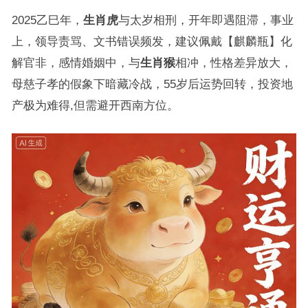
2025乙巳年，
生肖虎
与太岁相刑，开年即遇阻滞，事业
上，领导责骂、文书错误频发，建议佩戴【麒麟瓶】化
解官非，感情婚姻中，与
生肖猴
相冲，性格差异放大，
母慈子孝的假象下暗藏冷战，55岁后运势回转，投资地
产极为难得,但需避开西南方位。