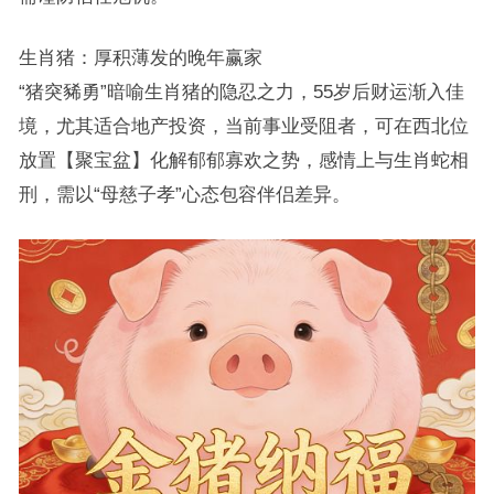
生肖猪：厚积薄发的晚年赢家
“猪突豨勇”暗喻生肖猪的隐忍之力，55岁后财运渐入佳
境，尤其适合地产投资，当前事业受阻者，可在西北位
放置【聚宝盆】化解郁郁寡欢之势，感情上与生肖蛇相
刑，需以“母慈子孝”心态包容伴侣差异。