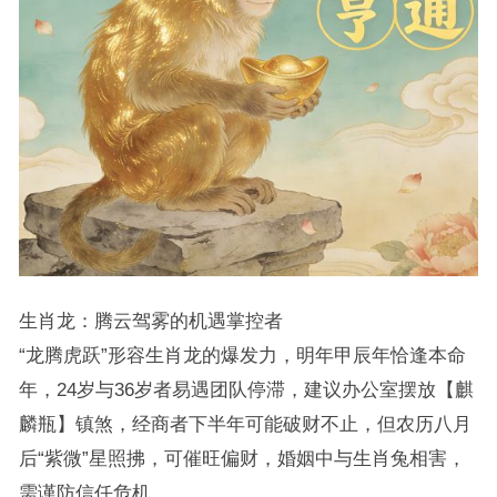
生肖龙：腾云驾雾的机遇掌控者
“龙腾虎跃”形容生肖龙的爆发力，明年甲辰年恰逢本命
年，24岁与36岁者易遇团队停滞，建议办公室摆放【麒
麟瓶】镇煞，经商者下半年可能破财不止，但农历八月
后“紫微”星照拂，可催旺偏财，婚姻中与生肖兔相害，
需谨防信任危机。