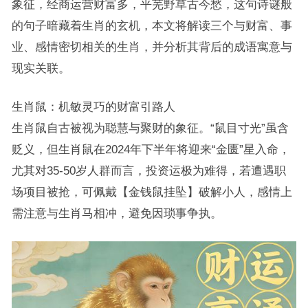
象征，经商运营财富多，平芜野草古今愁，这句诗谜般
的句子暗藏着生肖的玄机，本文将解读三个与财富、事
业、感情密切相关的生肖，并分析其背后的成语寓意与
现实关联。
生肖鼠：机敏灵巧的财富引路人
生肖鼠自古被视为聪慧与聚财的象征。“鼠目寸光”虽含
贬义，但生肖鼠在2024年下半年将迎来“金匮”星入命，
尤其对35-50岁人群而言，投资运极为难得，若遭遇职
场项目被抢，可佩戴【金钱鼠挂坠】破解小人，感情上
需注意与生肖马相冲，避免因琐事争执。