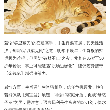
若论“笑里藏刀”的变通高手，非生肖猴莫属，其天性活
泼，却深谙“以柔克刚”之道，明年甲辰年，生肖猴的财
运极为难得，但需防“破财不止”之灾，尤其在35岁至50
岁年龄段，事业可能遭遇“职场边缘化”，建议随身携带
【金钱鼠】增强决策力。
感情方面，生肖猴与生肖猪相刑，信任危机频发，晚年
若能佩戴【聚宝盆】项链，可缓和家庭矛盾，促成“母慈
子孝”之局，需注意，语言犀利是生肖猴的双刃剑，偶尔
的“束手无策”反能换来转机。