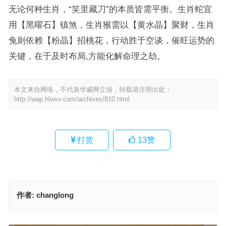
无论何种生肖，“笑里藏刀”的本质皆需平衡。生肖蛇宜
用【黑曜石】镇煞，生肖猴需以【黄水晶】聚财，生肖
兔则依赖【粉晶】招桃花，行动胜于空谈，催旺运势的
关键，在于及时布局,方能化解命理之劫。
本文来自网络，不代表华威网立场，转载请注明出处：
http://wap.hlwvv.com/archives/810.html
打赏
13
赞
作者:
changlong