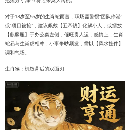
把握分寸,事业将迎来莫大转机。
对于18岁至55岁的生肖蛇而言，职场需警惕“团队停滞”
或“项目被抢”，建议佩戴【五帝钱】化解小人，或摆放
【麒麟瓶】于办公桌左侧，催旺贵人运，感情上，生肖
蛇易与生肖虎相冲，小事争吵频发，需以【风水挂件】
调和气场。
生肖猴：机敏背后的双面刃