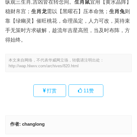
纵观三生肖,吉凶皆在转念间。
生肖鼠
宜用【黄水晶阵】
稳财帛宫；
生肖龙
需以【黑曜石】压本命煞；
生肖兔
则
靠【绿幽灵】催旺桃花，命理虽定，人力可改，莫待束
手无策时方求破解，趁流年吉星高照，当及时布阵，方
得始终。
本文来自网络，不代表华威网立场，转载请注明出处：
http://wap.hlwvv.com/archives/820.html
打赏
11
赞
作者:
changlong