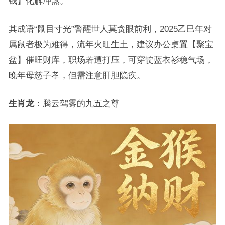
钱】化解冲煞。
其成语“鼠目寸光”警醒世人莫贪眼前利，2025乙巳年对
属鼠者极为难得，流年火旺生土，建议办公桌置【聚宝
盆】催旺财库，职场若遭打压，可穿靛蓝衣衫稳气场，
晚年母慈子孝，但需注意肝胆隐疾。
生肖龙
：腾云驾雾的九五之尊