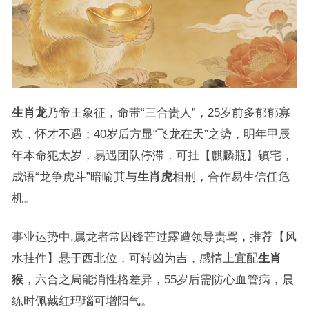
生肖龙
乃帝王象征，命带“三合贵人”，25岁前多郁郁寡
欢，怀才不遇；40岁后方显“飞龙在天”之势，明年甲辰
年本命犯太岁，易遇团队停滞，可挂【麒麟瓶】镇宅，
成语“龙争虎斗”暗喻其与
生肖虎
相刑，合作易生信任危
机。
事业运势中,属龙者常因锋芒过露遭领导责骂，推荐【风
水挂件】悬于西北位，可转凶为吉，感情上宜配
生肖
猴
，六合之局能消性格差异，55岁后需防心血管病，晨
练时佩戴红玛瑙可增阳气。