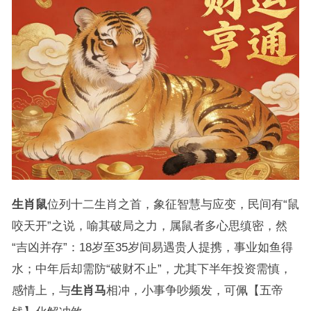
生肖鼠
位列十二生肖之首，象征智慧与应变，民间有“鼠
咬天开”之说，喻其破局之力，属鼠者多心思缜密，然
“吉凶并存”：18岁至35岁间易遇贵人提携，事业如鱼得
水；中年后却需防“破财不止”，尤其下半年投资需慎，
感情上，与
生肖马
相冲，小事争吵频发，可佩【五帝