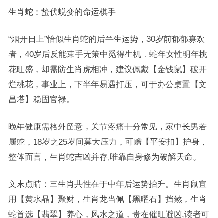
生肖蛇：蛰伏蜕变的命运棋手
“烟开日上”恰似生肖蛇的后半生运势，30岁前郁郁寡欢
者，40岁后反能束手无策中觅得生机，蛇年女性明年桃
花旺盛，却需防生肖虎相冲，建议佩戴【金钱鼠】破开
烂桃花，事业上，下半年易遇打压，可于办公桌置【文
昌塔】稳固官禄。
晚年健康需格外留意，关节疼痛十分常见，家中长男若
属蛇，18岁之25岁间莫大压力，可赠【平安扣】护身，
整体而言，生肖蛇吉凶并存,唯靠自身修为破解天命。
文末点睛：三生肖共性在于中年后运势抬升。生肖鼠宜
用【黄水晶】聚财，生肖龙当佩【黑曜石】挡煞，生肖
蛇首选【翡翠】养心，风水之道，贵在催旺避凶,读者可