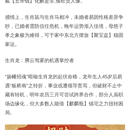
戴【五帝钱】化解是非,催旺贵人缘。
感情上，生肖鼠与生肖马相冲，未婚者易因性格差异争
吵，已婚者需防信任危机，晚年运势渐入佳境，母慈子
孝之象极为难得，可于家中东北方摆放【聚宝盆】稳固
家运。
生肖龙：腾云驾雾的机遇掌控者
“扬幡招魂”暗喻生肖龙的起伏命格，龙年生人45岁后易
遇“板桥南”之转折，事业或遭领导责骂，但破财不止中
藏有转机，明年农历三月可尝试跨界合作，部分人虽职
场边缘化，但大多数人能借【麒麟瓶】镇宅之力扭转困
局。