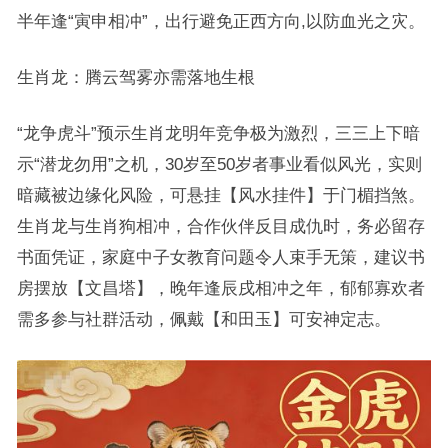
半年逢“寅申相冲”，出行避免正西方向,以防血光之灾。
生肖龙：腾云驾雾亦需落地生根
“龙争虎斗”预示生肖龙明年竞争极为激烈，三三上下暗
示“潜龙勿用”之机，30岁至50岁者事业看似风光，实则
暗藏被边缘化风险，可悬挂【风水挂件】于门楣挡煞。
生肖龙与生肖狗相冲，合作伙伴反目成仇时，务必留存
书面凭证，家庭中子女教育问题令人束手无策，建议书
房摆放【文昌塔】，晚年逢辰戌相冲之年，郁郁寡欢者
需多参与社群活动，佩戴【和田玉】可安神定志。