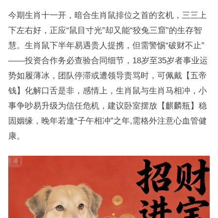
今期生肖十一开，暗合生肖鼠排位之首的玄机，三三上
下左右好，正应“鼠目寸光”却又能“狡兔三窟”的生存智
慧。生肖鼠下半年易遇贵人提携，但需警惕“破财不止”
——投资合作务必查验合同细节，18岁至35岁者事业运
势如履薄冰，团队停滞或遭领导责骂时，可佩戴【五帝
钱】化解口舌是非，感情上，生肖鼠与生肖马相冲，小
事争吵易升级为信任危机，建议卧室摆放【麒麟瓶】稳
固姻缘，晚年若逢“子午相冲”之年,需格外注意心血管健
康。