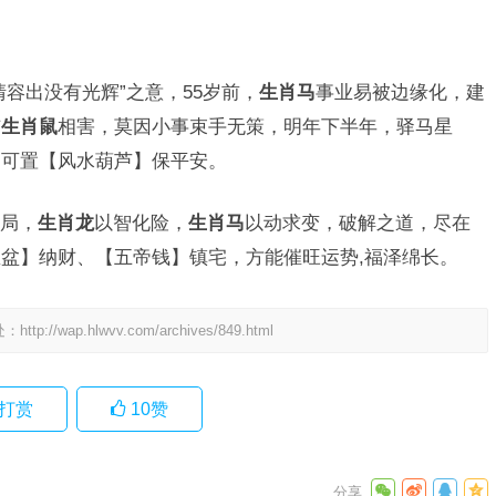
容出没有光辉”之意，55岁前，
生肖马
事业易被边缘化，建
与
生肖鼠
相害，莫因小事束手无策，明年下半年，驿马星
，可置【风水葫芦】保平安。
局，
生肖龙
以智化险，
生肖马
以动求变，破解之道，尽在
盆】纳财、【五帝钱】镇宅，方能催旺运势,福泽绵长。
处：
http://wap.hlwvv.com/archives/849.html
打赏
10
赞