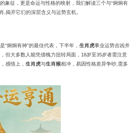
的象征，更是命运与性格的映射，我们解读三个与“炯炯有
生肖,揭开它们的深层含义与运势玄机。
是“炯炯有神”的最佳代表，下半年，
生肖虎
事业运势吉凶并
，但大多数人能凭借魄力扭转局面，18岁至35岁者需注意
贵，感情上，
生肖虎
与
生肖猴
相冲，易因性格差异争吵,需多