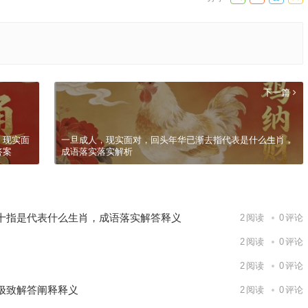
下一篇
，现实面
一旦成人，现实面对，回头年华已渐去指代表是什么生肖，
答案
成语落实落实解析
十指是代表什么生肖，成语落实解答释义
2
阅读
0
评论
2
阅读
0
评论
2
阅读
0
评论
极致解答阐释释义
2
阅读
0
评论