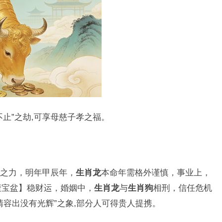
止”之劫,可享母慈子孝之福。
之力，明年甲辰年，
生肖龙
本命年需格外谨慎，事业上，
聚宝盆】稳财运，婚姻中，
生肖龙
与
生肖狗
相刑，信任危机
清容出没有光辉”之象,部分人可得贵人提携。