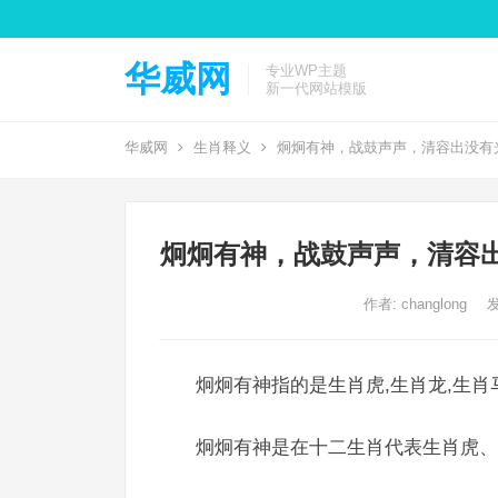
华威网
专业WP主题
新一代网站模版
华威网
生肖释义
炯炯有神，战鼓声声，清容出没有
炯炯有神，战鼓声声，清容
作者:
changlong
发
炯炯有神指的是生肖虎,生肖龙,生肖
炯炯有神是在十二生肖代表生肖虎、