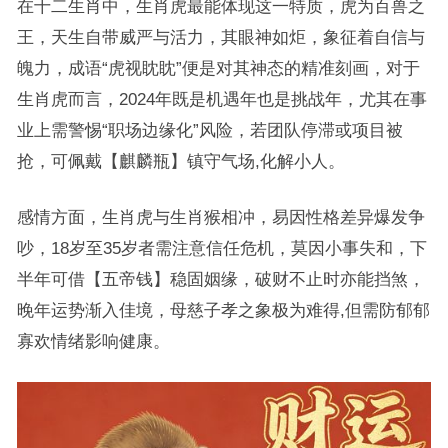
在十二生肖中，生肖虎最能体现这一特质，虎为百兽之
王，天生自带威严与活力，其眼神如炬，象征着自信与
魄力，成语“虎视眈眈”便是对其神态的精准刻画，对于
生肖虎而言，2024年既是机遇年也是挑战年，尤其在事
业上需警惕“职场边缘化”风险，若团队停滞或项目被
抢，可佩戴【麒麟瓶】镇守气场,化解小人。
感情方面，生肖虎与生肖猴相冲，易因性格差异爆发争
吵，18岁至35岁者需注意信任危机，莫因小事失和，下
半年可借【五帝钱】稳固姻缘，破财不止时亦能挡煞，
晚年运势渐入佳境，母慈子孝之象极为难得,但需防郁郁
寡欢情绪影响健康。