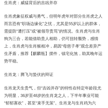
生肖虎：威猛背后的吉凶并存
生肖虎象征权威与勇气，但明年虎年对部分生肖虎之人
而言恐有“职场边缘化”之忧，尤其是55岁以上的群体，
需提防“遭打压”或“被领导责骂”的情况。生肖虎与生肖
狗为三合，若能借助贵人相助，仍可扭转颓势，感情
上，生肖虎与生肖猴相冲，易因“母慈子孝”观念差异产
生矛盾，推荐【麒麟瓶】摆件，镇宅化煞，助其晚年运
势平稳。
生肖龙：腾飞与蛰伏的辩证
生肖龙天生贵气，但“吉凶并存”的特性在特定年龄段尤
为明显，36岁至48岁的生肖龙之人，下半年事业可能
“郁郁寡欢”，甚至“束手无策”。生肖龙与生肖鸡为六