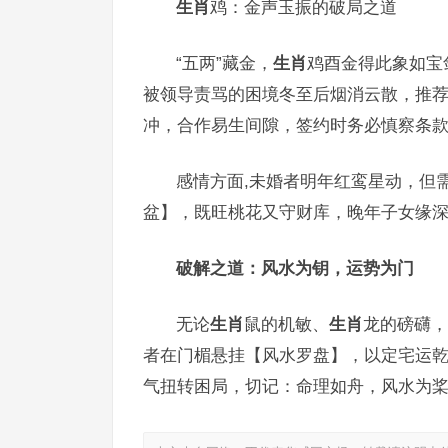
生肖
鸡：金声玉振的破局之道
“五两”藏金，
生肖
鸡酉金得此象如宝剑
被领导责骂的困境冬至后烟消云散，推
冲，合作易生间隙，签约时务必慎察条
感情方面,未婚者明年红鸾星动，但
盆】，既旺桃花又守财库，晚年子女缘
破解之道：风水为钥，运势为门
无论
生肖
鼠的机敏、
生肖
龙的磅礴，
者在门楣悬挂【风水罗盘】，以定宅运
气扭转困局，切记：命理如舟，风水为