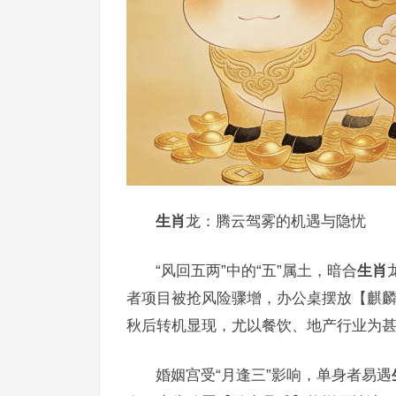
生肖
龙：腾云驾雾的机遇与隐忧
“风回五两”中的“五”属土，暗合
生肖
者项目被抢风险骤增，办公桌摆放【麒
秋后转机显现，尤以餐饮、地产行业为
婚姻宫受“月逢三”影响，单身者易遇