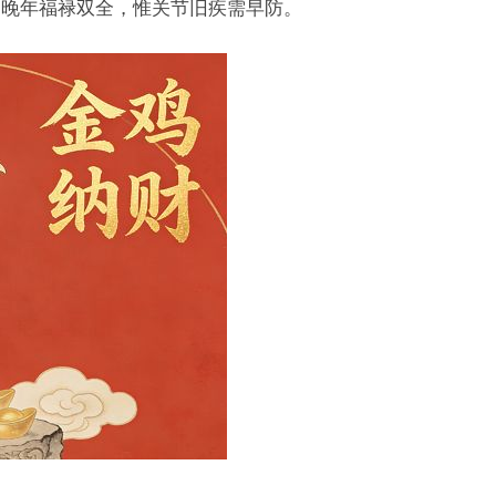
，晚年福禄双全，惟关节旧疾需早防。