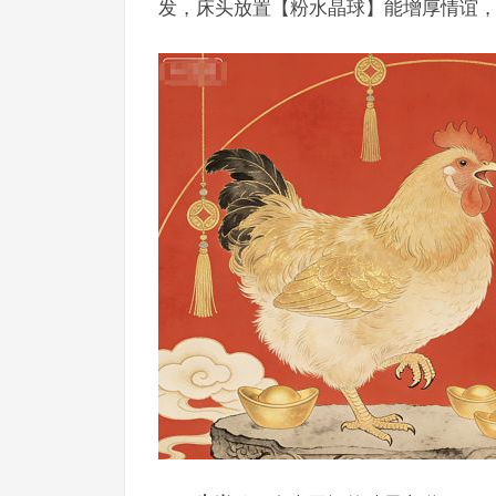
发，床头放置【粉水晶球】能增厚情谊