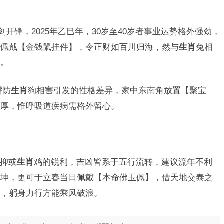
开锋，2025年乙巳年，30岁至40岁者事业运势格外强劲，
荐佩戴【金钱鼠挂件】，令正财如百川归海，然与
生肖
兔相
款。
需防
生肖
狗相害引发的性格差异，家中东南角放置【聚宝
深厚，惟呼吸道疾病需格外留心。
抑或
生肖
鸡的锐利，吉凶皆系于五行流转，建议流年不利
乾坤，更可于立春当日佩戴【本命佛玉佩】，借天地交泰之
桨，躬身力行方能乘风破浪。