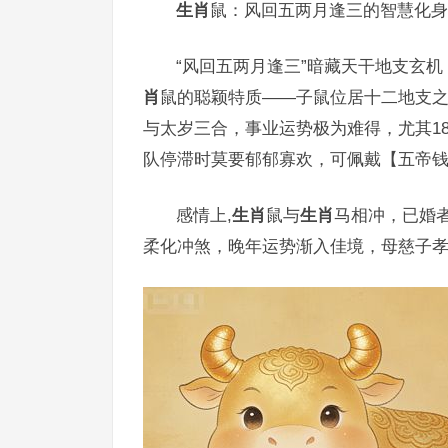
生肖
鼠：风回五两月逢三的智慧化身
“风回五两月逢三”暗藏天干地支玄机
肖
鼠的聪颖特质——子鼠位居十二地支之
与太岁三合，事业运势极为难得，尤其1
队停滞时莫要郁郁寡欢，可佩戴【五帝
感情上,
生肖
鼠与
生肖
马相冲，已婚
柔化冲煞，晚年运势渐入佳境，母慈子