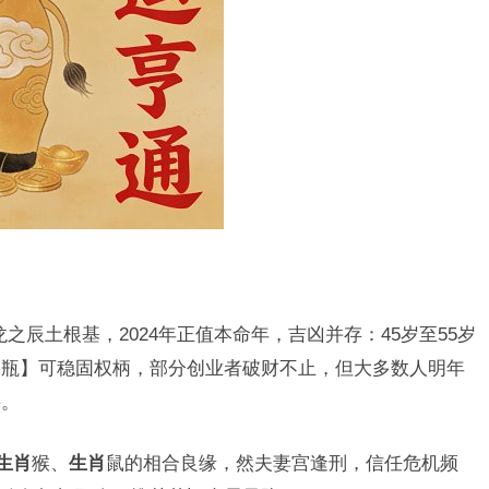
龙之辰土根基，2024年正值本命年，吉凶并存：45岁至55岁
麟瓶】可稳固权柄，部分创业者破财不止，但大多数人明年
甚。
生肖
猴、
生肖
鼠的相合良缘，然夫妻宫逢刑，信任危机频