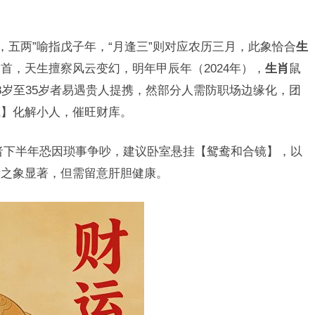
，五两”喻指戊子年，“月逢三”则对应农历三月，此象恰合
生
首，天生擅察风云变幻，明年甲辰年（2024年），
生肖
鼠
8岁至35岁者易遇贵人提携，然部分人需防职场边缘化，团
钱】化解小人，催旺财库。
者下半年恐因琐事争吵，建议卧室悬挂【鸳鸯和合镜】，以
孝之象显著，但需留意肝胆健康。