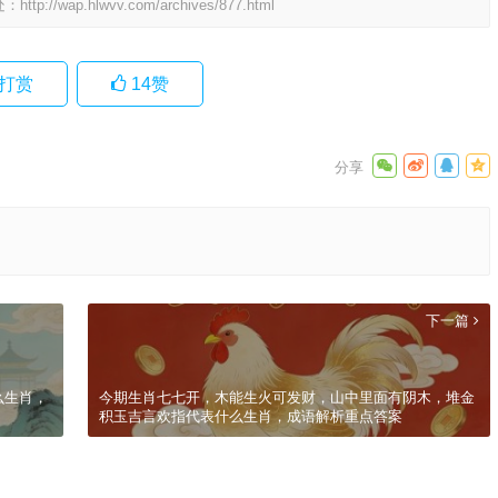
处：
http://wap.hlwvv.com/archives/877.html
打赏
14
赞
下一篇
么生肖，
今期生肖七七开，木能生火可发财，山中里面有阴木，堆金
积玉吉言欢指代表什么生肖，成语解析重点答案