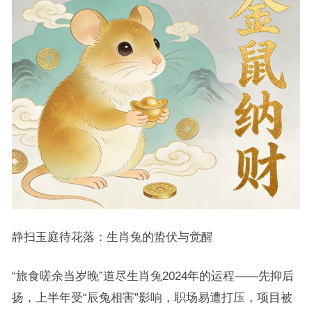
静扫玉庭待花落：生肖兔的蛰伏与觉醒
“旅食嗟余当岁晚”道尽生肖兔2024年的运程——先抑后
扬，上半年受“辰兔相害”影响，职场易遭打压，项目被