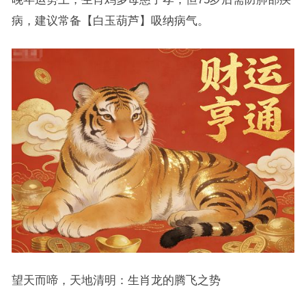
病，建议常备【白玉葫芦】吸纳病气。
望天而啼，天地清明：生肖龙的腾飞之势