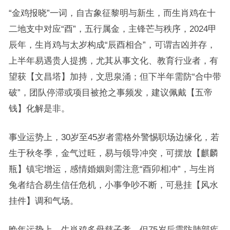
“金鸡报晓”一词，自古象征黎明与新生，而生肖鸡在十
二地支中对应“酉”，五行属金，主锋芒与秩序，2024甲
辰年，生肖鸡与太岁构成“辰酉相合”，可谓吉凶并存，
上半年易遇贵人提携，尤其从事文化、教育行业者，有
望获【文昌塔】加持，文思泉涌；但下半年需防“合中带
破”，团队停滞或项目被抢之事频发，建议佩戴【五帝
钱】化解是非。
事业运势上，30岁至45岁者需格外警惕职场边缘化，若
生于秋冬季，金气过旺，易与领导冲突，可摆放【麒麟
瓶】镇宅增运，感情婚姻则需注意“酉卯相冲”，与生肖
兔者结合易生信任危机，小事争吵不断，可悬挂【风水
挂件】调和气场。
晚年运势上，生肖鸡多母慈子孝，但75岁后需防肺部疾