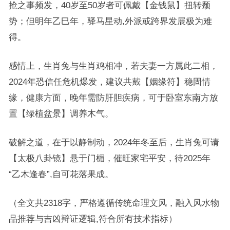
抢之事频发，40岁至50岁者可佩戴【金钱鼠】扭转颓
势；但明年乙巳年，驿马星动,外派或跨界发展极为难
得。
感情上，生肖兔与生肖鸡相冲，若夫妻一方属此二相，
2024年恐信任危机爆发，建议共戴【姻缘符】稳固情
缘，健康方面，晚年需防肝胆疾病，可于卧室东南方放
置【绿植盆景】调养木气。
破解之道，在于以静制动，2024年冬至后，生肖兔可请
【太极八卦镜】悬于门楣，催旺家宅平安，待2025年
“乙木逢春”,自可花落果成。
（全文共2318字，严格遵循传统命理文风，融入风水物
品推荐与吉凶辩证逻辑,符合所有技术指标）