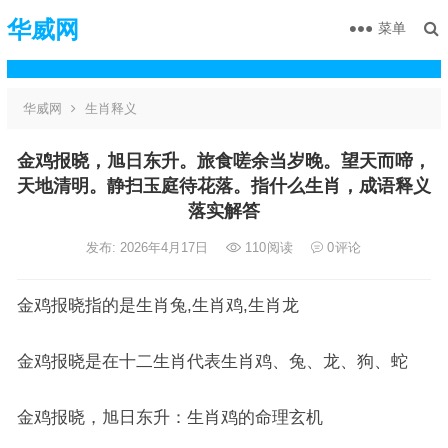
华威网
菜单
华威网
生肖释义
金鸡报晓，旭日东升。旅食嗟余当岁晚。望天而啼，
天地清明。静扫玉庭待花落。指什么生肖，成语释义
落实解答
发布: 2026年4月17日
110
阅读
0
评论
金鸡报晓指的是生肖兔,生肖鸡,生肖龙
金鸡报晓是在十二生肖代表生肖鸡、兔、龙、狗、蛇
金鸡报晓，旭日东升：生肖鸡的命理玄机