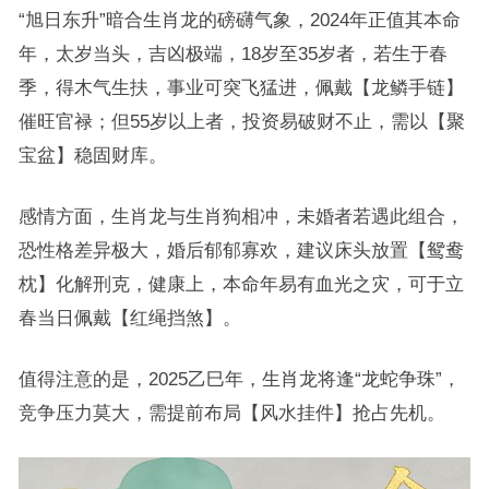
“旭日东升”暗合生肖龙的磅礴气象，2024年正值其本命
年，太岁当头，吉凶极端，18岁至35岁者，若生于春
季，得木气生扶，事业可突飞猛进，佩戴【龙鳞手链】
催旺官禄；但55岁以上者，投资易破财不止，需以【聚
宝盆】稳固财库。
感情方面，生肖龙与生肖狗相冲，未婚者若遇此组合，
恐性格差异极大，婚后郁郁寡欢，建议床头放置【鸳鸯
枕】化解刑克，健康上，本命年易有血光之灾，可于立
春当日佩戴【红绳挡煞】。
值得注意的是，2025乙巳年，生肖龙将逢“龙蛇争珠”，
竞争压力莫大，需提前布局【风水挂件】抢占先机。