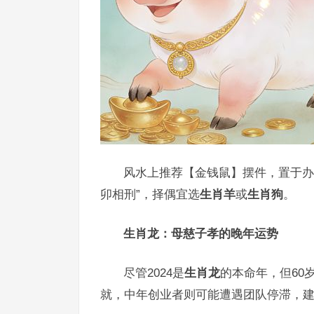
风水上推荐【金钱鼠】摆件，置于办
卯相刑”，择偶宜选
生肖羊
或
生肖狗
。
生肖龙：母慈子孝的晚年运势
尽管2024是
生肖龙
的本命年，但60
就，中年创业者则可能遭遇团队停滞，