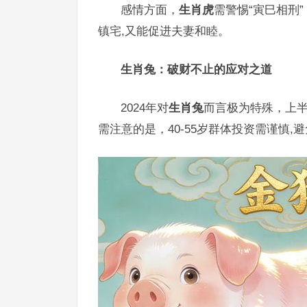
感情方面，
生肖虎
需警惕“寅巳相刑
镇宅,又能促进夫妻和睦。
生肖兔：破财不止的应对之道
2024年对
生肖兔
而言极为特殊，上半
需注意的是，40-55岁群体投资需谨慎,