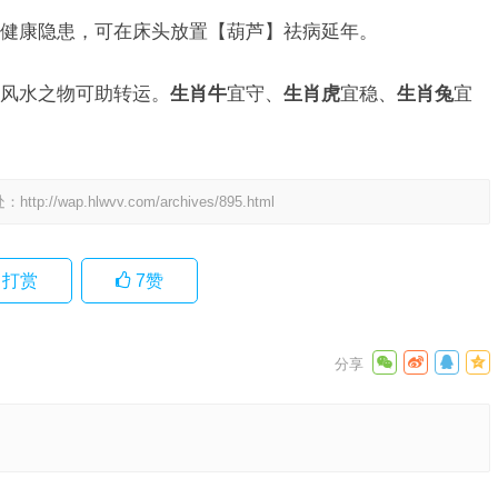
健康隐患，可在床头放置【葫芦】祛病延年。
风水之物可助转运。
生肖牛
宜守、
生肖虎
宜稳、
生肖兔
宜
处：
http://wap.hlwvv.com/archives/895.html
打赏
7
赞