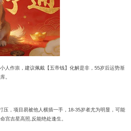
小人作祟，建议佩戴【五帝钱】化解是非，55岁后运势渐
财库。
打压，项目易被他人横插一手，18-35岁者尤为明显，可能
命宫吉星高照,反能绝处逢生。