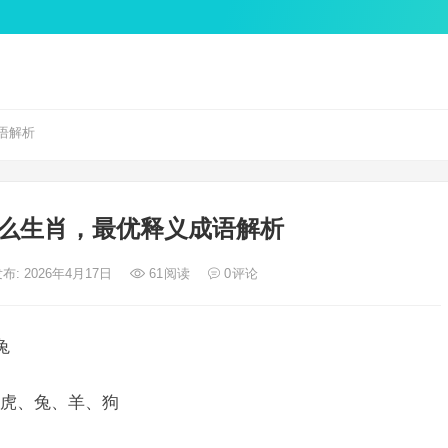
语解析
么生肖，最优释义成语解析
布: 2026年4月17日
61
阅读
0
评论
兔
虎、兔、羊、狗