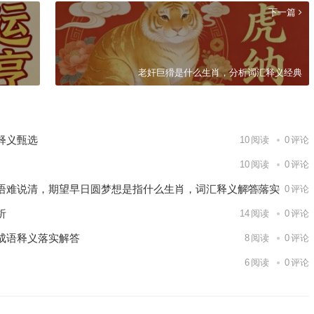
下一篇
老奸巨猾是什么生肖，分析词汇释义经典
释义甄选
10
阅读
0
评论
10
阅读
0
评论
语难说清，期望早日圆梦想是指什么生肖，词汇释义解答落实
13
阅读
0
评论
析
14
阅读
0
评论
成语释义落实解答
8
阅读
0
评论
6
阅读
0
评论