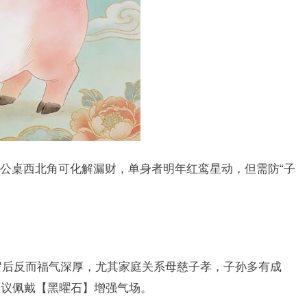
公桌西北角可化解漏财，单身者明年红鸾星动，但需防“子
岁后反而福气深厚，尤其家庭关系母慈子孝，子孙多有成
建议佩戴【黑曜石】增强气场。