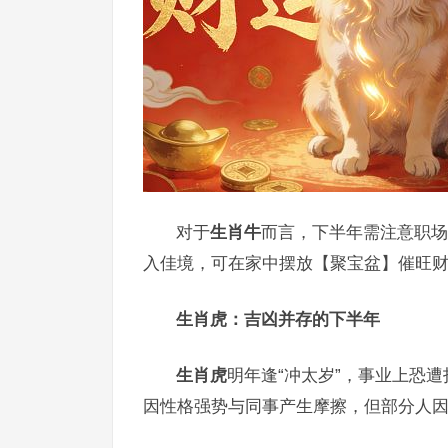
对于
生肖牛
而言，下半年需注意职场
入佳境，可在家中摆放【聚宝盆】催旺
生肖虎：吉凶并存的下半年
生肖虎
明年逢“冲太岁”，事业上恐遭
因性格强势与同事产生摩擦，但部分人因