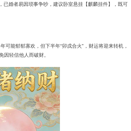
”，已婚者易因琐事争吵，建议卧室悬挂【麒麟挂件】，既可
年可能郁郁寡欢，但下半年“卯戌合火”，财运将迎来转机，
避免因轻信他人而破财。