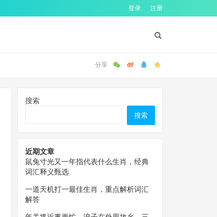
登录
注册
搜索
搜索
近期文章
鼠兔寸光又一年指代表什么生肖，经典
词汇释义甄选
一道天机打一最佳生肖，重点解析词汇
解答
年关将近事更忙，浪子在外思故乡。三