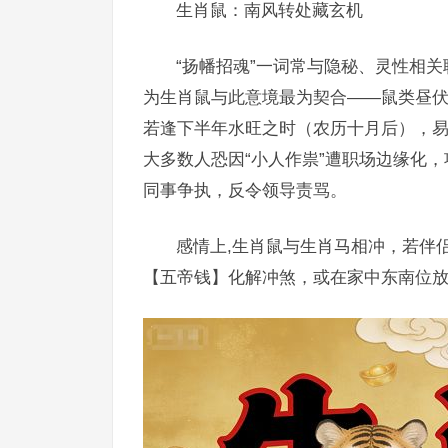
生肖鼠：南风转处藏玄机
“扬幡招魂”一词常与隐秘、灵性相关
为生肖鼠与此意境最为契合——鼠类昼伏
若逢下半年水旺之时（农历十月后），易
大多数人恐因“小人作祟”遭职场边缘化，
同事争执，反令领导责骂。
感情上,生肖鼠与生肖马相冲，若伴
【五帝钱】化解冲煞，或在家中东南位