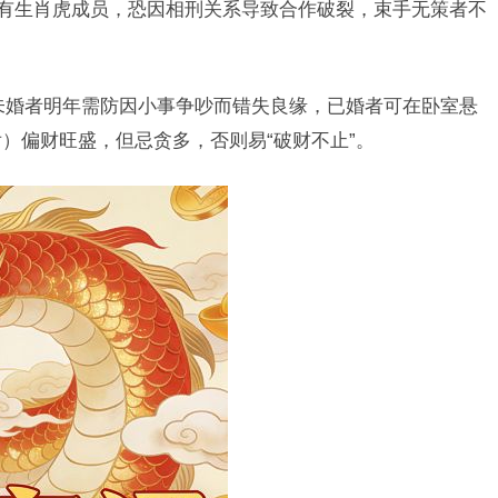
若有生肖虎成员，恐因相刑关系导致合作破裂，束手无策者不
未婚者明年需防因小事争吵而错失良缘，已婚者可在卧室悬
）偏财旺盛，但忌贪多，否则易“破财不止”。