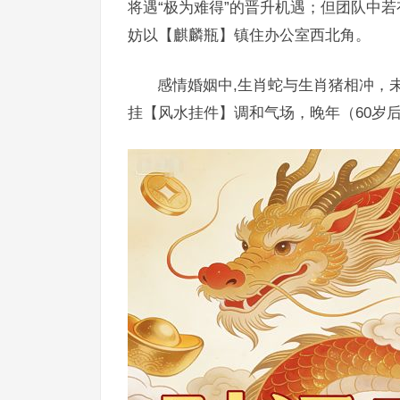
将遇“极为难得”的晋升机遇；但团队中
妨以【麒麟瓶】镇住办公室西北角。
感情婚姻中,生肖蛇与生肖猪相冲，
挂【风水挂件】调和气场，晚年（60岁后