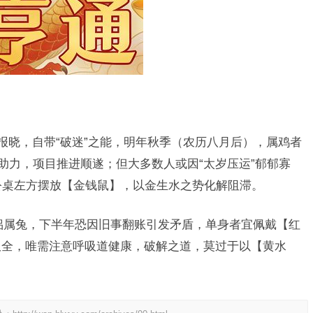
报晓，自带“破迷”之能，明年秋季（农历八月后），属鸡者
助力，项目推进顺遂；但大多数人或因“太岁压运”郁郁寡
办公桌左方摆放【金钱鼠】，以金生水之势化解阻滞。
侣属兔，下半年恐因旧事翻账引发矛盾，单身者宜佩戴【红
双全，唯需注意呼吸道健康，破解之道，莫过于以【黄水