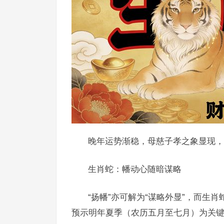
晚年运势渐稳，母慈子孝之象显现，
生肖蛇：幡动心随暗谋略
“扬幡”亦可解为“谋略外显”，而生
预示明年夏季（农历五月至七月）为关键