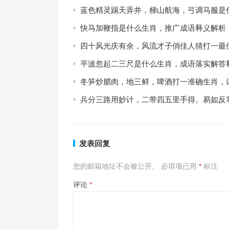
蓝色精灵踢天弄井，梯山航海，弓调马服是
快马加鞭指是什么生肖，推广成语释义解析
四十风光庆有余，风流才子俏佳人猜打一最
平波忽起二三尺是什么生肖，成语落实解答
冬笋炒腊肉，地三鲜，啤酒打一准确生肖，
兵分三路用妙计，二带四五里手得。易如反
发表回复
您的邮箱地址不会被公开。
必填项已用
*
标注
评论
*