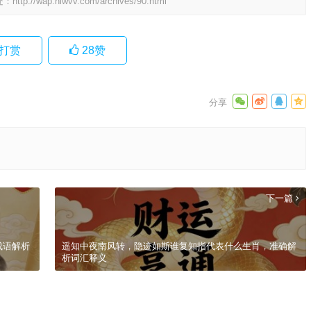
处：
http://wap.hlwvv.com/archives/90.html
打赏
28
赞
下一篇
成语解析
遥知中夜南风转，隐迹如斯谁复知指代表什么生肖，准确解
析词汇释义