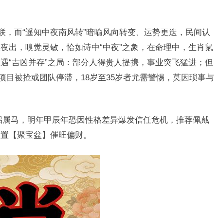
联，而“遥知中夜南风转”暗喻风向转变、运势更迭，民间认
夜出，嗅觉灵敏，恰如诗中“中夜”之象，在命理中，生肖鼠
遇“吉凶并存”之局：部分人得贵人提携，事业突飞猛进；但
项目被抢或团队停滞，18岁至35岁者尤需警惕，莫因琐事与
侣属马，明年甲辰年恐因性格差异爆发信任危机，推荐佩戴
放置【聚宝盆】催旺偏财。