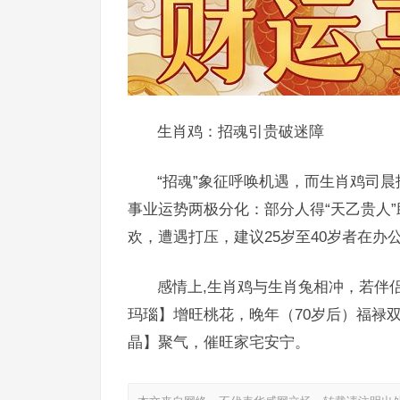
生肖鸡：招魂引贵破迷障
“招魂”象征呼唤机遇，而生肖鸡司晨
事业运势两极分化：部分人得“天乙贵人”
欢，遭遇打压，建议25岁至40岁者在
感情上,生肖鸡与生肖兔相冲，若伴
玛瑙】增旺桃花，晚年（70岁后）福禄
晶】聚气，催旺家宅安宁。