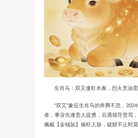
生肖马：双又逢旺木春，烈火烹油需
“双又”象征生肖马的奔腾不息，20
者，事业先逢贵人提携，后遇领导责骂
佩戴【金钱鼠】催旺人脉，破财不止时