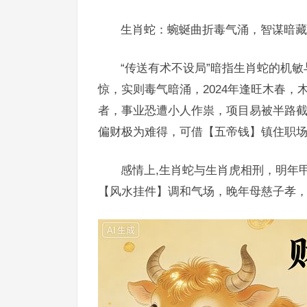
生肖蛇：蜿蜒曲折毒气涌，智谋暗藏
“传送有术不设局”暗指生肖蛇的机
惊，实则毒气暗涌，2024年逢旺木春，
者，事业恐遭小人作祟，项目易被半路截
偏财极为难得，可借【五帝钱】镇住职
感情上,生肖蛇与生肖虎相刑，明年
【风水挂件】调和气场，晚年母慈子孝