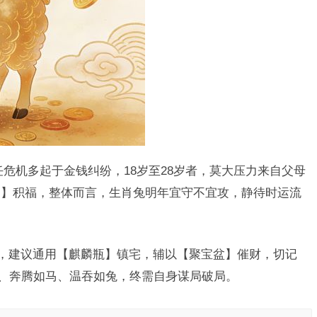
危机多起于金钱纠纷，18岁至28岁者，莫大压力来自父母
鼠】积福，整体而言，生肖兔明年宜守不宜攻，静待时运流
”，建议通用【麒麟瓶】镇宅，辅以【聚宝盆】催财，切记
蛇、奔腾如马、温吞如兔，终需自身谋局破局。