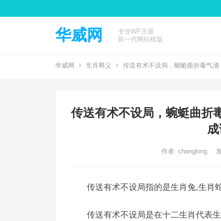
华威网
专业WP主题
新一代网站模版
华威网
生肖释义
传送有术不设局，蜿蜓曲折毒气涌
传送有术不设局，蜿蜓曲折
成
作者:
changlong
发
传送有术不设局指的是生肖兔,生肖蛇
传送有术不设局是在十二生肖代表生