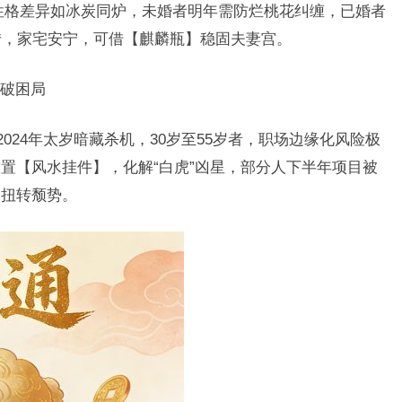
性格差异如冰炭同炉，未婚者明年需防烂桃花纠缠，已婚者
转，家宅安宁，可借【麒麟瓶】稳固夫妻宫。
破困局
2024年太岁暗藏杀机，30岁至55岁者，职场边缘化风险极
置【风水挂件】，化解“白虎”凶星，部分人下半年项目被
】扭转颓势。