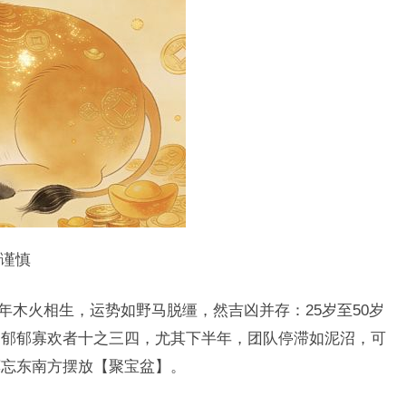
谨慎
24年木火相生，运势如野马脱缰，然吉凶并存：25岁至50岁
，郁郁寡欢者十之三四，尤其下半年，团队停滞如泥沼，可
莫忘东南方摆放【聚宝盆】。