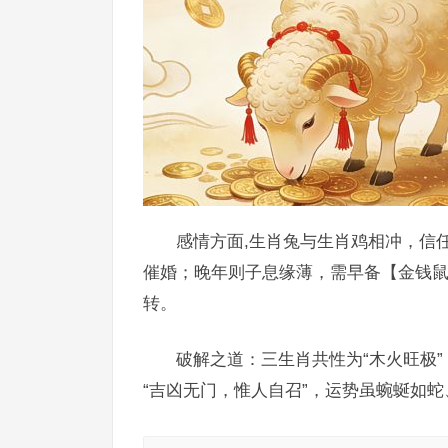
感情方面,生肖兔与生肖鸡相冲，信任
催婚；晚年则子息缘薄，需早备【金钱
转。
破解之道：三生肖共性为“木火旺极
“吉凶无门，惟人自召”，运势虽蜿蜒如