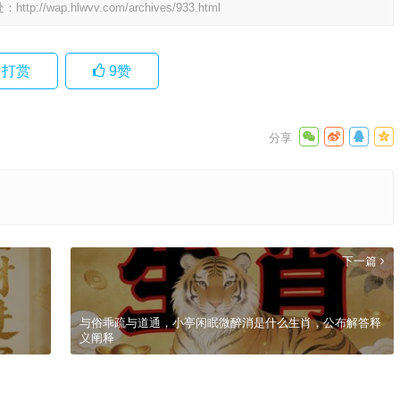
处：
http://wap.hlwvv.com/archives/933.html
打赏
9
赞
下一篇
与俗乖疏与道通，小亭闲眠微醉消是什么生肖，公布解答释
义阐释