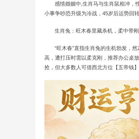
感情婚姻中,生肖马与生肖鼠相冲，
小事争吵恐升级为冷战，45岁后运势回
生肖兔：旺木春里藏杀机，柔中带刚
“旺木春”直指生肖兔的生机勃发，然
高，遭打压时需以柔克刚，推荐办公桌放
抢，但大多数人可借西北方位【五帝钱