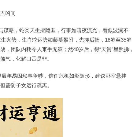
吉凶间
敏与谋略，蛇类天生擅隐匿，行事如暗夜流光，看似波澜不
木生火势，生肖蛇运势如藤蔓攀附，先抑后扬，18岁至35岁
胡，团队内耗令人束手无策；然40岁后，得“天贵”星照拂，
场煞气，化解口舌是非。
甲辰年易因琐事争吵，信任危机如影随形，建议卧室悬挂
，但需防子女远行疏离。