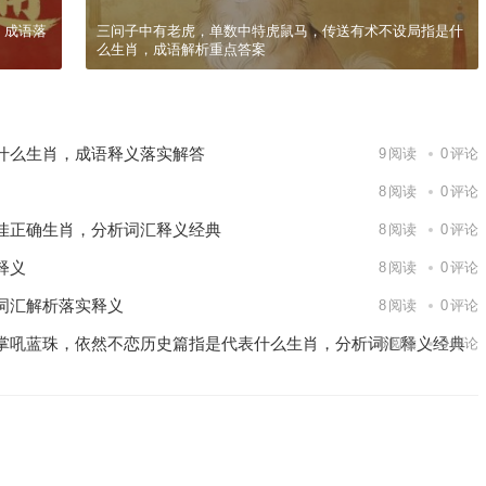
，成语落
三问子中有老虎，单数中特虎鼠马，传送有术不设局指是什
么生肖，成语解析重点答案
什么生肖，成语释义落实解答
9
阅读
0
评论
8
阅读
0
评论
佳正确生肖，分析词汇释义经典
8
阅读
0
评论
释义
8
阅读
0
评论
词汇解析落实释义
8
阅读
0
评论
掌吼蓝珠，依然不恋历史篇指是代表什么生肖，分析词汇释义经典
6
阅读
0
评论