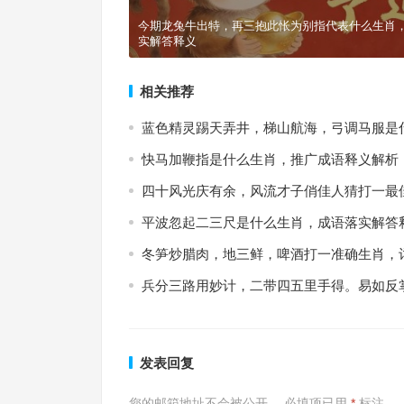
今期龙兔牛出特，再三抱此怅为别指代表什么生肖
实解答释义
相关推荐
蓝色精灵踢天弄井，梯山航海，弓调马服是
快马加鞭指是什么生肖，推广成语释义解析
四十风光庆有余，风流才子俏佳人猜打一最
平波忽起二三尺是什么生肖，成语落实解答
冬笋炒腊肉，地三鲜，啤酒打一准确生肖，
兵分三路用妙计，二带四五里手得。易如反
发表回复
您的邮箱地址不会被公开。
必填项已用
*
标注