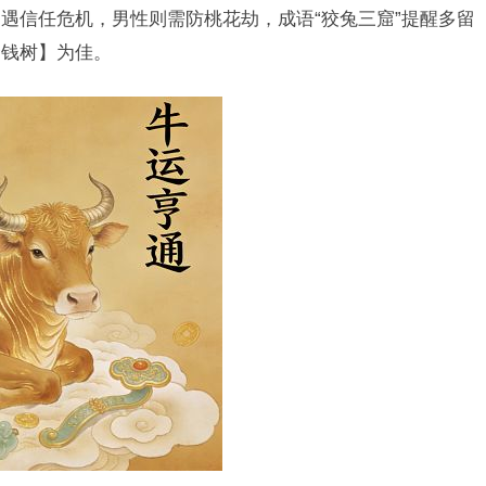
遇信任危机，男性则需防桃花劫，成语“狡兔三窟”提醒多留
金钱树】为佳。