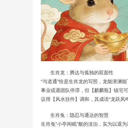
生肖龙：腾达与孤独的双面性
“与道通”恰是生肖龙的写照，龙能潜渊能
事业或遇团队停滞，但【麒麟瓶】镇宅
议用【风水挂件】调和，其成语“龙跃凤
生肖兔：隐忍与通达的智慧
生肖兔“小亭闲眠”般的淡泊，实为以退为