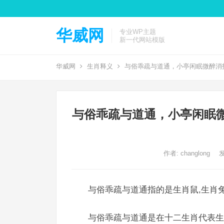
华威网
专业WP主题
新一代网站模版
华威网
生肖释义
与俗乖疏与道通，小亭闲眠微醉消
与俗乖疏与道通，小亭闲眠
作者:
changlong
发
与俗乖疏与道通指的是生肖鼠,生肖兔
与俗乖疏与道通是在十二生肖代表生