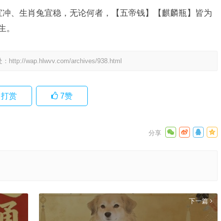
宜冲、生肖兔宜稳，无论何者，【五帝钱】【麒麟瓶】皆为
生。
处：
http://wap.hlwvv.com/archives/938.html
打赏
7
赞
下一篇