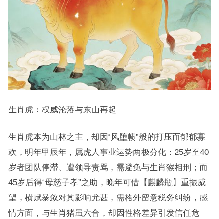
生肖虎：权威沦落与东山再起
生肖虎本为山林之主，却因“风堕帻”般的打压而郁郁寡
欢，明年甲辰年，属虎人事业运势两极分化：25岁至40
岁者团队停滞、遭领导责骂，需避免与生肖猴相刑；而
45岁后得“母慈子孝”之助，晚年可借【麒麟瓶】重振威
望，横赋暴敛对其影响尤甚，需格外留意税务纠纷，感
情方面，与生肖猪虽六合，却因性格差异引发信任危