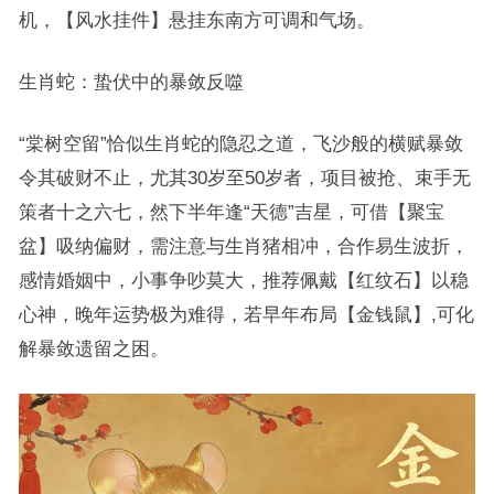
机，【风水挂件】悬挂东南方可调和气场。
生肖蛇：蛰伏中的暴敛反噬
“棠树空留”恰似生肖蛇的隐忍之道，飞沙般的横赋暴敛
令其破财不止，尤其30岁至50岁者，项目被抢、束手无
策者十之六七，然下半年逢“天德”吉星，可借【聚宝
盆】吸纳偏财，需注意与生肖猪相冲，合作易生波折，
感情婚姻中，小事争吵莫大，推荐佩戴【红纹石】以稳
心神，晚年运势极为难得，若早年布局【金钱鼠】,可化
解暴敛遗留之困。