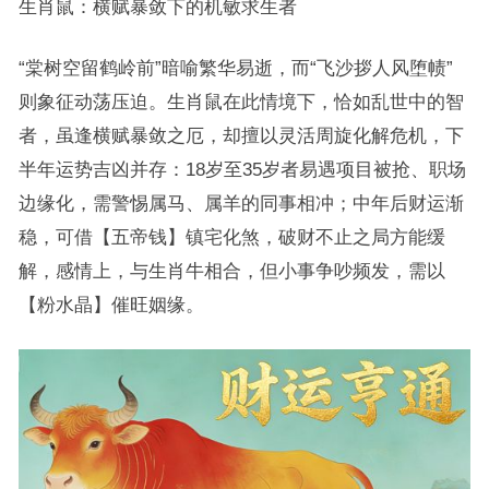
生肖鼠：横赋暴敛下的机敏求生者
“棠树空留鹤岭前”暗喻繁华易逝，而“飞沙拶人风堕帻”
则象征动荡压迫。生肖鼠在此情境下，恰如乱世中的智
者，虽逢横赋暴敛之厄，却擅以灵活周旋化解危机，下
半年运势吉凶并存：18岁至35岁者易遇项目被抢、职场
边缘化，需警惕属马、属羊的同事相冲；中年后财运渐
稳，可借【五帝钱】镇宅化煞，破财不止之局方能缓
解，感情上，与生肖牛相合，但小事争吵频发，需以
【粉水晶】催旺姻缘。