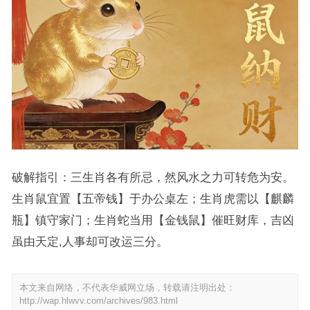
破解指引：三生肖各有所忌，然风水之力可转危为安。
生肖鼠宜置【五帝钱】于办公桌左；生肖虎需以【麒麟
瓶】镇守家门；生肖蛇当用【金钱鼠】催旺财库，吉凶
虽由天定,人事却可改运三分。
本文来自网络，不代表华威网立场，转载请注明出处：
http://wap.hlwvv.com/archives/983.html