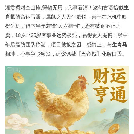
湘君祠对空山掩,得物无用，凡事看清！这句古语恰似
生
肖鼠
的命运写照，属鼠之人天生敏锐，善于在危机中嗅
得先机，但下半年若逢“太岁相刑”，恐有破财不止之
虞，18岁至35岁者事业运势极强，易得贵人提携；然中
年后需防团队停滞，项目被抢之困，感情上，与
生肖马
相冲，小事争吵频发，建议佩戴【五帝钱】化解口舌。