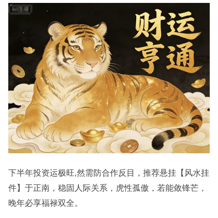
下半年投资运极旺,然需防合作反目，推荐悬挂【风水挂
件】于正南，稳固人际关系，虎性孤傲，若能敛锋芒，
晚年必享福禄双全。