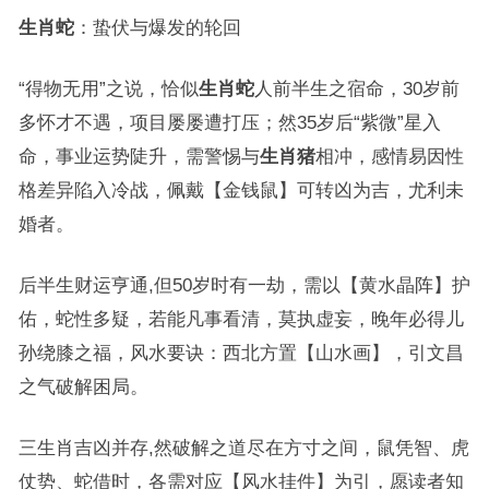
生肖蛇
：蛰伏与爆发的轮回
“得物无用”之说，恰似
生肖蛇
人前半生之宿命，30岁前
多怀才不遇，项目屡屡遭打压；然35岁后“紫微”星入
命，事业运势陡升，需警惕与
生肖猪
相冲，感情易因性
格差异陷入冷战，佩戴【金钱鼠】可转凶为吉，尤利未
婚者。
后半生财运亨通,但50岁时有一劫，需以【黄水晶阵】护
佑，蛇性多疑，若能凡事看清，莫执虚妄，晚年必得儿
孙绕膝之福，风水要诀：西北方置【山水画】，引文昌
之气破解困局。
三生肖吉凶并存,然破解之道尽在方寸之间，鼠凭智、虎
仗势、蛇借时，各需对应【风水挂件】为引，愿读者知