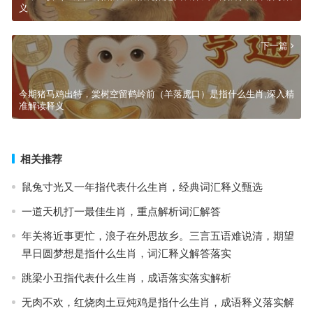
义
下一篇
今期猪马鸡出特，棠树空留鹤岭前（羊落虎口）是指什么生肖,深入精
准解读释义
相关推荐
鼠兔寸光又一年指代表什么生肖，经典词汇释义甄选
一道天机打一最佳生肖，重点解析词汇解答
年关将近事更忙，浪子在外思故乡。三言五语难说清，期望
早日圆梦想是指什么生肖，词汇释义解答落实
跳梁小丑指代表什么生肖，成语落实落实解析
无肉不欢，红烧肉土豆炖鸡是指什么生肖，成语释义落实解