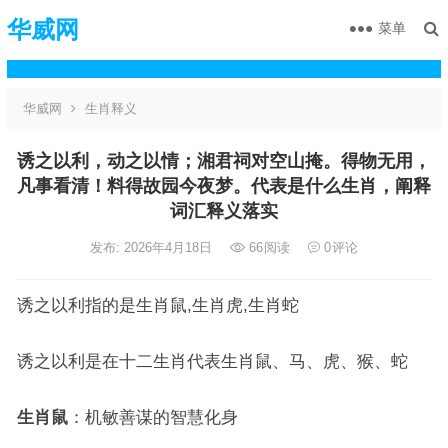
华威网
菜单
华威网
生肖释义
诱之以利，动之以情；湘君祠对空山掩。得物无用，
凡事看清！料得故园今夜梦。代表是什么生肖，阐释
词汇释义落实
发布: 2026年4月18日
66
阅读
0
评论
诱之以利指的是生肖鼠,生肖虎,生肖蛇
诱之以利是在十二生肖代表生肖鼠、马、虎、猴、蛇
生肖鼠
：机敏善谋的智慧化身