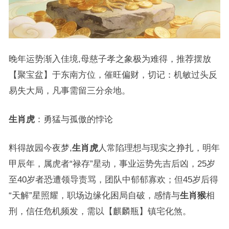
晚年运势渐入佳境,母慈子孝之象极为难得，推荐摆放
【聚宝盆】于东南方位，催旺偏财，切记：机敏过头反
易失大局，凡事需留三分余地。
生肖虎
：勇猛与孤傲的悖论
料得故园今夜梦,
生肖虎
人常陷理想与现实之挣扎，明年
甲辰年，属虎者“禄存”星动，事业运势先吉后凶，25岁
至40岁者恐遭领导责骂，团队中郁郁寡欢；但45岁后得
“天解”星照耀，职场边缘化困局自破，感情与
生肖猴
相
刑，信任危机频发，需以【麒麟瓶】镇宅化煞。