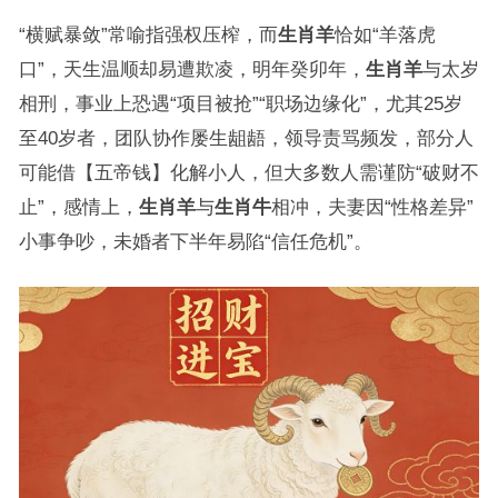
“横赋暴敛”常喻指强权压榨，而
生肖羊
恰如“羊落虎
口”，天生温顺却易遭欺凌，明年癸卯年，
生肖羊
与太岁
相刑，事业上恐遇“项目被抢”“职场边缘化”，尤其25岁
至40岁者，团队协作屡生龃龉，领导责骂频发，部分人
可能借【五帝钱】化解小人，但大多数人需谨防“破财不
止”，感情上，
生肖羊
与
生肖牛
相冲，夫妻因“性格差异”
小事争吵，未婚者下半年易陷“信任危机”。