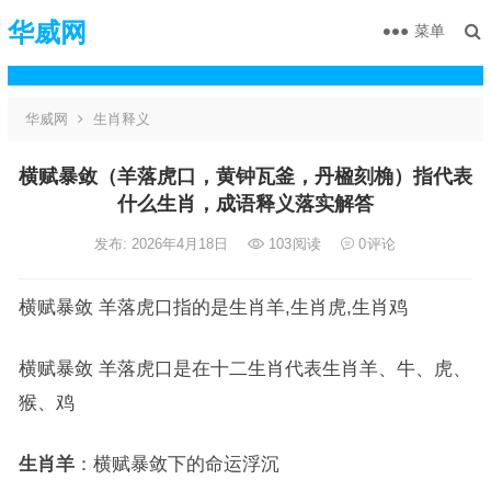
华威网
菜单
华威网
生肖释义
横赋暴敛（羊落虎口，黄钟瓦釜，丹楹刻桷）指代表
什么生肖，成语释义落实解答
发布: 2026年4月18日
103
阅读
0
评论
横赋暴敛 羊落虎口指的是生肖羊,生肖虎,生肖鸡
横赋暴敛 羊落虎口是在十二生肖代表生肖羊、牛、虎、
猴、鸡
生肖羊
：横赋暴敛下的命运浮沉