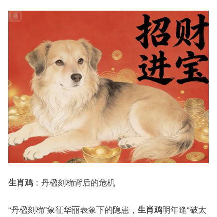
生肖鸡
：丹楹刻桷背后的危机
“丹楹刻桷”象征华丽表象下的隐患，
生肖鸡
明年逢“破太