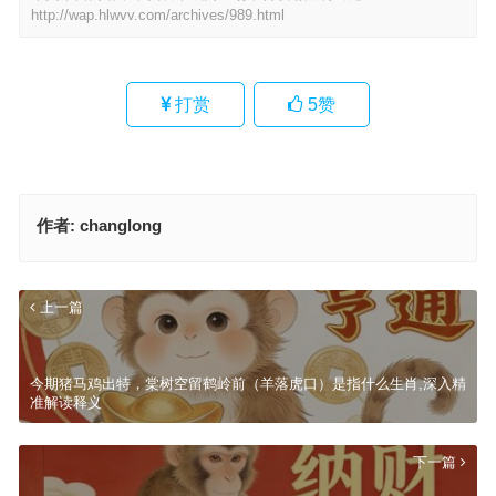
http://wap.hlwvv.com/archives/989.html
打赏
5
赞
作者:
changlong
上一篇
今期猪马鸡出特，棠树空留鹤岭前（羊落虎口）是指什么生肖,深入精
准解读释义
下一篇