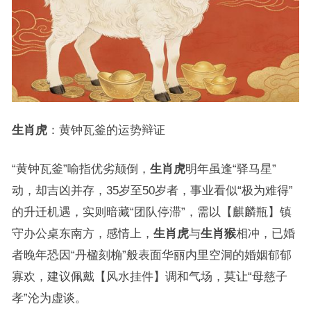
生肖虎
：黄钟瓦釜的运势辩证
“黄钟瓦釜”喻指优劣颠倒，
生肖虎
明年虽逢“驿马星”
动，却吉凶并存，35岁至50岁者，事业看似“极为难得”
的升迁机遇，实则暗藏“团队停滞”，需以【麒麟瓶】镇
守办公桌东南方，感情上，
生肖虎
与
生肖猴
相冲，已婚
者晚年恐因“丹楹刻桷”般表面华丽内里空洞的婚姻郁郁
寡欢，建议佩戴【风水挂件】调和气场，莫让“母慈子
孝”沦为虚谈。