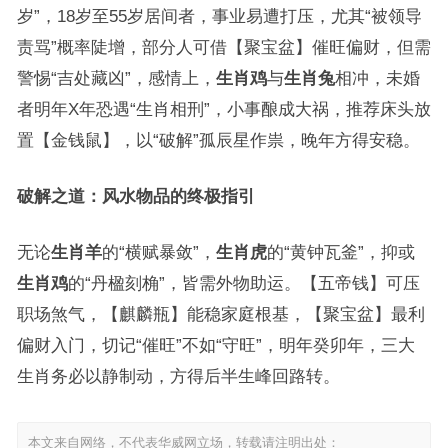
岁”，18岁至55岁居间者，事业易遭打压，尤其“被领导
责骂”概率陡增，部分人可借【聚宝盆】催旺偏财，但需
警惕“吉处藏凶”，感情上，
生肖鸡
与
生肖兔
相冲，未婚
者明年X年恐遇“生肖相刑”，小事酿成大祸，推荐床头放
置【金钱鼠】，以“破解”孤辰星作祟，晚年方得安稳。
破解之道：风水物品的终极指引
无论
生肖羊
的“横赋暴敛”，
生肖虎
的“黄钟瓦釜”，抑或
生肖鸡
的“丹楹刻桷”，皆需外物助运。【五帝钱】可压
职场煞气，【麒麟瓶】能稳家庭根基，【聚宝盆】最利
偏财入门，切记“催旺”不如“守旺”，明年癸卯年，三大
生肖务必以静制动，方得后半生峰回路转。
本文来自网络，不代表华威网立场，转载请注明出处：