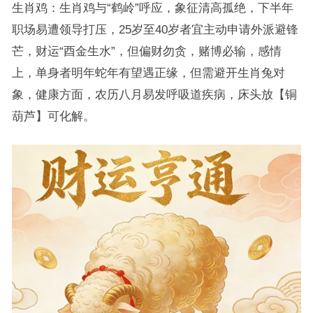
生肖鸡：生肖鸡与“鹤岭”呼应，象征清高孤绝，下半年
职场易遭领导打压，25岁至40岁者宜主动申请外派避锋
芒，财运“酉金生水”，但偏财勿贪，赌博必输，感情
上，单身者明年蛇年有望遇正缘，但需避开生肖兔对
象，健康方面，农历八月易发呼吸道疾病，床头放【铜
葫芦】可化解。