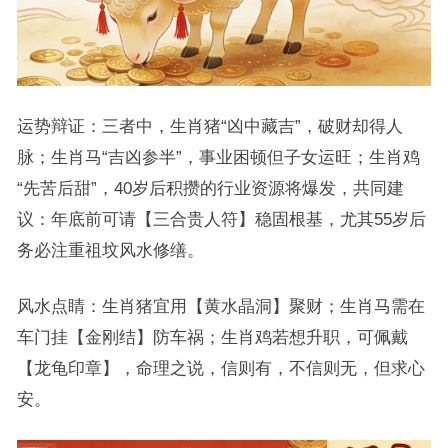
运势辩证：三者中，生肖猪“凶中藏吉”，破财却得人
脉；生肖马“吉凶参半”，事业困顿但子女运旺；生肖鸡
“先苦后甜”，40岁后积攒的行业资源将爆发，共同建
议：年底前可请【三合贵人符】稳固根基，尤其55岁后
务必注重祖坟风水修缮。
风水点睛：生肖猪宜用【黄水晶洞】聚财；生肖马需在
车门挂【金刚结】防车祸；生肖鸡若想升职，可佩戴
【龙龟印章】，命理之说，信则有，不信则无，但求心
安。