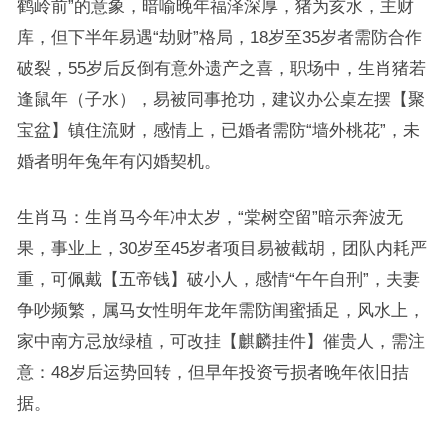
鹤岭前”的意象，暗喻晚年福泽深厚，猪为亥水，主财
库，但下半年易遇“劫财”格局，18岁至35岁者需防合作
破裂，55岁后反倒有意外遗产之喜，职场中，生肖猪若
逢鼠年（子水），易被同事抢功，建议办公桌左摆【聚
宝盆】镇住流财，感情上，已婚者需防“墙外桃花”，未
婚者明年兔年有闪婚契机。
生肖马：生肖马今年冲太岁，“棠树空留”暗示奔波无
果，事业上，30岁至45岁者项目易被截胡，团队内耗严
重，可佩戴【五帝钱】破小人，感情“午午自刑”，夫妻
争吵频繁，属马女性明年龙年需防闺蜜插足，风水上，
家中南方忌放绿植，可改挂【麒麟挂件】催贵人，需注
意：48岁后运势回转，但早年投资亏损者晚年依旧拮
据。