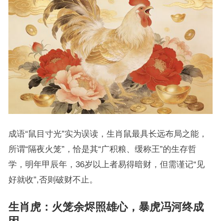
成语“鼠目寸光”实为误读，生肖鼠最具长远布局之能，
所谓“隔夜火笼”，恰是其“广积粮、缓称王”的生存哲
学，明年甲辰年，36岁以上者易得暗财，但需谨记“见
好就收”,否则破财不止。
生肖虎：火笼余烬照雄心，暴虎冯河终成