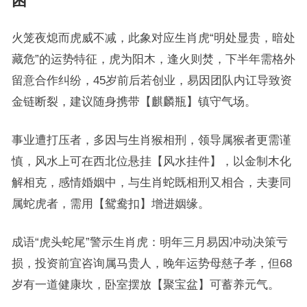
困
火笼夜熄而虎威不减，此象对应生肖虎“明处显贵，暗处
藏危”的运势特征，虎为阳木，逢火则焚，下半年需格外
留意合作纠纷，45岁前后若创业，易因团队内讧导致资
金链断裂，建议随身携带【麒麟瓶】镇守气场。
事业遭打压者，多因与生肖猴相刑，领导属猴者更需谨
慎，风水上可在西北位悬挂【风水挂件】，以金制木化
解相克，感情婚姻中，与生肖蛇既相刑又相合，夫妻同
属蛇虎者，需用【鸳鸯扣】增进姻缘。
成语“虎头蛇尾”警示生肖虎：明年三月易因冲动决策亏
损，投资前宜咨询属马贵人，晚年运势母慈子孝，但68
岁有一道健康坎，卧室摆放【聚宝盆】可蓄养元气。