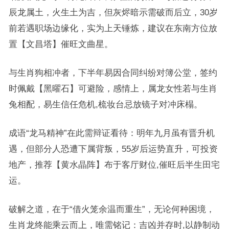
辰龙属土，火生土为吉，但灰烬暗示需破而后立，30岁
前若遇职场边缘化，实为上天锤炼，建议在东南方位放
置【文昌塔】催旺文曲星。
与生肖狗相冲者，下半年易因合同纠纷对簿公堂，签约
时佩戴【黑曜石】可避险，感情上，属龙女性若与生肖
兔相配，易生信任危机,梳妆台忌放镜子对冲床榻。
成语“龙马精神”在此需辩证看待：明年九月虽有晋升机
遇，但部分人恐遭下属背叛，55岁后运势直升，可投资
地产，推荐【黄水晶阵】布于客厅财位,催旺后半生田宅
运。
破解之道，在于“借火笼余温而重生”，无论何种困境，
生肖龙终能乘云而上，唯需铭记：吉凶并存时,以静制动