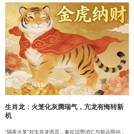
生肖龙：火笼化灰腾瑞气，亢龙有悔转新
机
“隔夜火笼”对生肖龙而言，象征旧势消亡与新运萌动，