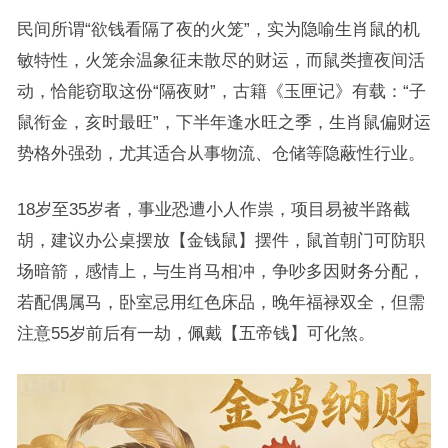
民间所谓“欲钱看隔了夜的火笼”，实为隐喻生肖鼠的机
敏特性，火笼余温象征未散尽的财运，而鼠类擅夜间活
动，恰能窃取这份“隔夜财”，古籍《玉匣记》有载：“子
鼠衔金，亥时最旺”，下半年逢水旺之季，生肖鼠偏财运
势格外强劲，尤其适合从事物流、仓储等隐蔽性行业。
18岁至35岁者，事业恐遭小人作祟，项目易被半路截
胡，建议办公桌摆放【金钱鼠】摆件，鼠首朝门可防职
场暗箭，感情上，与生肖马相冲，争吵多因财务分配，
若配偶属马，卧室忌用红色床品，晚年福禄双全，但需
注意55岁前后有一劫，佩戴【五帝钱】可化煞。