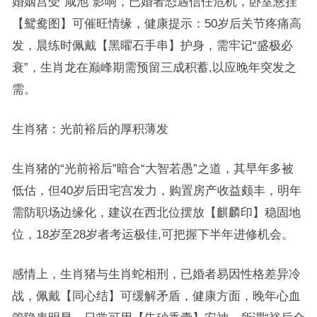
婚姻宫受“咸池”影响，已婚者恐遇信任危机，卧室悬挂
【鸳鸯图】可催旺情缘，健康提示：50岁后关节疼痛高
发，晨练时佩戴【黑曜石手串】护身，需牢记“盛极必
衰”，生肖龙在巅峰期需预留三成积蓄,以应晚年突发之
需。
生肖猪：光前裕后的厚积薄发
生肖猪的“光前裕后”暗合“大智若愚”之道，其早年多被
低估，但40岁后田宅宫发力，购置房产收益颇丰，明年
需防职场边缘化，建议在西北位摆放【麒麟印】稳固地
位，18岁至28岁者考运极佳,可把握下半年进修机会。
感情上，生肖猪与生肖蛇相刑，已婚者易因性格差异冷
战，佩戴【同心结】可缓解矛盾，健康方面，晚年心血