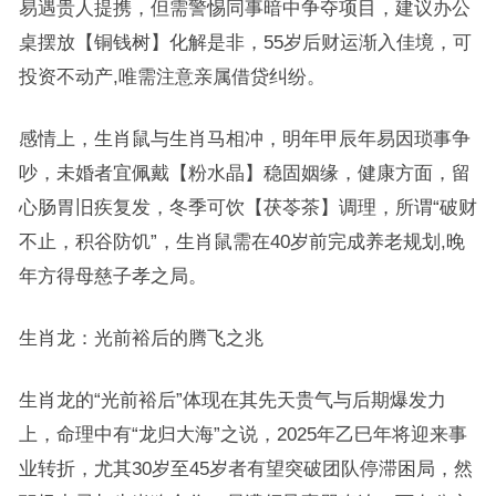
易遇贵人提携，但需警惕同事暗中争夺项目，建议办公
桌摆放【铜钱树】化解是非，55岁后财运渐入佳境，可
投资不动产,唯需注意亲属借贷纠纷。
感情上，生肖鼠与生肖马相冲，明年甲辰年易因琐事争
吵，未婚者宜佩戴【粉水晶】稳固姻缘，健康方面，留
心肠胃旧疾复发，冬季可饮【茯苓茶】调理，所谓“破财
不止，积谷防饥”，生肖鼠需在40岁前完成养老规划,晚
年方得母慈子孝之局。
生肖龙：光前裕后的腾飞之兆
生肖龙的“光前裕后”体现在其先天贵气与后期爆发力
上，命理中有“龙归大海”之说，2025年乙巳年将迎来事
业转折，尤其30岁至45岁者有望突破团队停滞困局，然