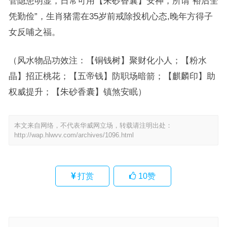
管隐患明显，日常可用【朱砂香囊】安神，所谓“裕后全
凭勤俭”，生肖猪需在35岁前戒除投机心态,晚年方得子
女反哺之福。
（风水物品功效注：【铜钱树】聚财化小人；【粉水
晶】招正桃花；【五帝钱】防职场暗箭；【麒麟印】助
权威提升；【朱砂香囊】镇煞安眠）
本文来自网络，不代表华威网立场，转载请注明出处：
http://wap.hlwvv.com/archives/1096.html
打赏
10
赞