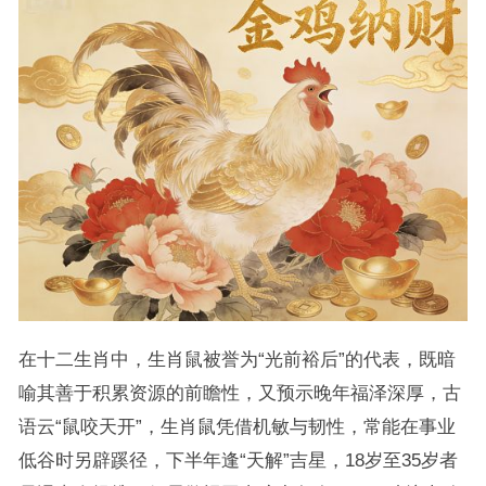
在十二生肖中，生肖鼠被誉为“光前裕后”的代表，既暗
喻其善于积累资源的前瞻性，又预示晚年福泽深厚，古
语云“鼠咬天开”，生肖鼠凭借机敏与韧性，常能在事业
低谷时另辟蹊径，下半年逢“天解”吉星，18岁至35岁者