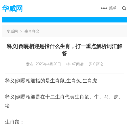
华威网
菜单
华威网
生肖释义
释义|倒屣相迎是指什么生肖，打一重点解析词汇解
答
发布: 2026年4月20日
47
阅读
0
评论
释义|倒屣相迎指的是生肖鼠,生肖兔,生肖虎
释义|倒屣相迎是在十二生肖代表生肖鼠、牛、马、虎、
猪
生肖鼠：