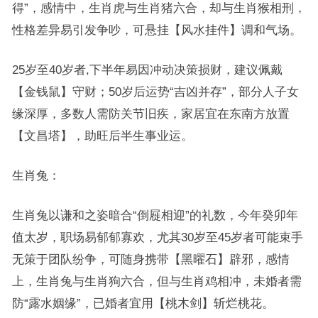
得”，感情中，生肖虎与生肖猪六合，却与生肖猴相刑，
性格差异易引发争吵，可悬挂【风水挂件】调和气场。
25岁至40岁者,下半年易因冲动决策损财，建议佩戴
【金钱鼠】守财；50岁后运势“吉凶并存”，部分人子女
缘深厚，多数人需防关节旧疾，家居宜在东南方放置
【文昌塔】，助旺后半生事业运。
生肖兔：
生肖兔以谦和之姿暗合“倒屣相迎”的礼数，今年癸卯年
值太岁，职场易郁郁寡欢，尤其30岁至45岁者可能束手
无策于团队纷争，可随身携带【黑曜石】辟邪，感情
上，生肖兔与生肖狗六合，但与生肖鸡相冲，未婚者需
防“露水姻缘”，已婚者宜用【桃木剑】斩烂桃花。