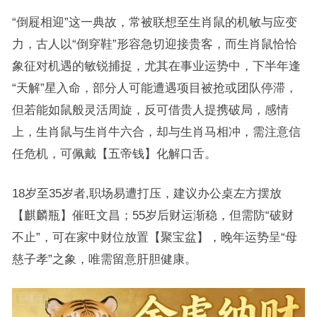
“倒屣相迎”这一典故，常被联想至生肖鼠的机敏与应变
力，古人以“倒穿鞋”形容急切迎接贵客，而生肖鼠恰恰
象征对机遇的敏锐捕捉，尤其在事业运势中，下半年逢
“天解”星入命，部分人可能遭遇项目被抢或团队停滞，
但若能如鼠般灵活周旋，反可借贵人提携破局，感情
上，生肖鼠与生肖牛六合，却与生肖马相冲，需注意信
任危机，可佩戴【五帝钱】化解口舌。
18岁至35岁者,职场易遭打压，建议办公桌左方摆放
【麒麟瓶】催旺文昌；55岁后财运渐稳，但需防“破财
不止”，可在家中财位放置【聚宝盆】，晚年运势呈“母
慈子孝”之象，唯需留意肝胆健康。