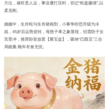
方位，催旺贵人运，事业遭打压时，切记“蛇盘藤绕”,以
柔克刚。
婚姻中，生肖蛇与生肖猪相刑，小事争吵恐升级为冷
战，45岁后运势逆转，母慈子孝之象显现，但需防子女
宫受冲，推荐卧室放置【聚宝盆】，吸纳“巳酉丑”三合
局能量,晚年衣食无忧。