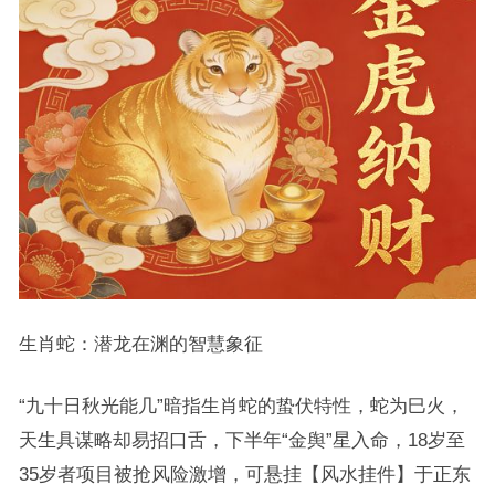
生肖蛇：潜龙在渊的智慧象征
“九十日秋光能几”暗指生肖蛇的蛰伏特性，蛇为巳火，
天生具谋略却易招口舌，下半年“金舆”星入命，18岁至
35岁者项目被抢风险激增，可悬挂【风水挂件】于正东