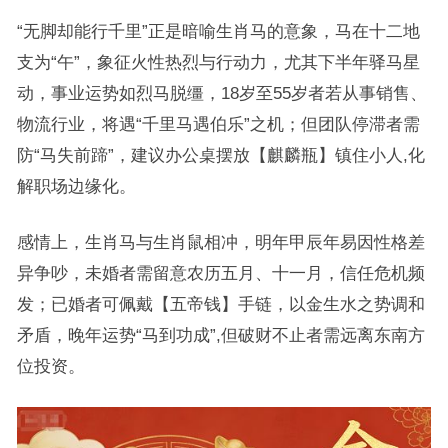
“无脚却能行千里”正是暗喻生肖马的意象，马在十二地
支为“午”，象征火性热烈与行动力，尤其下半年驿马星
动，事业运势如烈马脱缰，18岁至55岁者若从事销售、
物流行业，将遇“千里马遇伯乐”之机；但团队停滞者需
防“马失前蹄”，建议办公桌摆放【麒麟瓶】镇住小人,化
解职场边缘化。
感情上，生肖马与生肖鼠相冲，明年甲辰年易因性格差
异争吵，未婚者需留意农历五月、十一月，信任危机频
发；已婚者可佩戴【五帝钱】手链，以金生水之势调和
矛盾，晚年运势“马到功成”,但破财不止者需远离东南方
位投资。