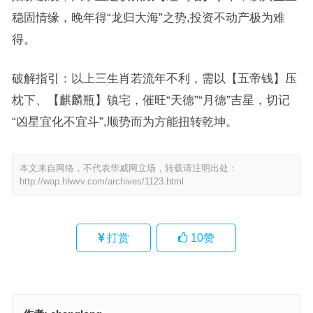
稳固情缘，晚年得“龙归大海”之势,投资不动产极为难
得。
破解指引：以上三生肖若流年不利，需以【五帝钱】压
枕下、【麒麟瓶】镇宅，催旺“天德”“月德”吉星，切记
“凶星宜化不宜斗”,顺势而为方能扭转乾坤。
本文来自网络，不代表华威网立场，转载请注明出处：
http://wap.hlwvv.com/archives/1123.html
打赏
10
赞