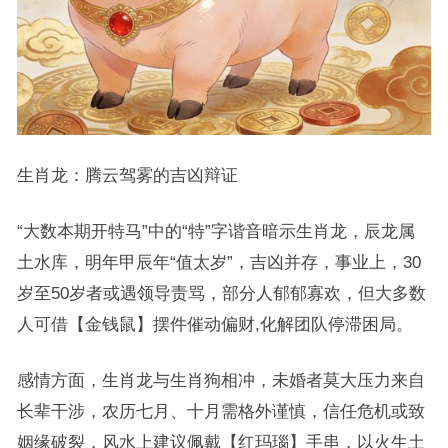
生肖龙：腾云驾雾的吉凶辩证
“大数本期开特马”中的“特”字谐音暗示生肖龙，辰龙属
土水库，明年甲辰年“值太岁”，吉凶并存，事业上，30
岁至50岁者或遇领导责骂，部分人郁郁寡欢，但大多数
人可借【金钱鼠】摆件催动偏财,化解团队停滞困局。
感情方面，生肖龙与生肖狗相冲，未婚者莫大压力来自
长辈干涉，农历七月、十月需格外谨慎，信任危机或致
姻缘破裂，风水上建议佩戴【红玛瑙】手串，以火生土