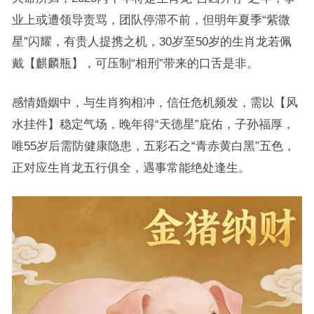
业上或遭领导责骂，团队停滞不前，但明年夏季“紫微
星”闪耀，有贵人提携之机，30岁至50岁的生肖龙若佩
戴【麒麟瓶】，可压制“相刑”带来的口舌是非。
感情婚姻中，与生肖狗相冲，信任危机频发，需以【风
水挂件】稳定气场，晚年得“天德星”庇佑，子孙福厚，
唯55岁后需防健康隐患，五彩石之“青赤黄白黑”五色，
正对应生肖龙五行俱全，遇事常能绝处逢生。