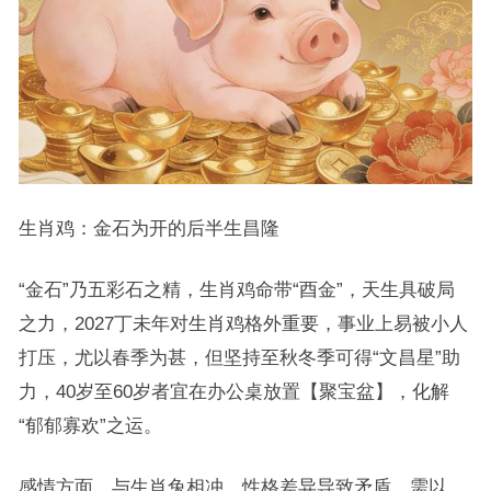
生肖鸡：金石为开的后半生昌隆
“金石”乃五彩石之精，生肖鸡命带“酉金”，天生具破局
之力，2027丁未年对生肖鸡格外重要，事业上易被小人
打压，尤以春季为甚，但坚持至秋冬季可得“文昌星”助
力，40岁至60岁者宜在办公桌放置【聚宝盆】，化解
“郁郁寡欢”之运。
感情方面，与生肖兔相冲，性格差异导致矛盾，需以