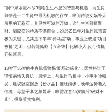
“洞中泉水流不尽”暗喻生生不息的智慧与机遇，而生肖
鼠恰是十二生肖中最为机敏的存在，民间传说女娲补天
所用的五彩石，其灵性可滋养万物，这与生肖鼠擅聚
财、能应变的特质不谋而合，2025乙巳年对生肖鼠而言
极为关键，尤其是下半年“驿马星”动，事业上或遇“项目
被抢”之困，但若能佩戴【五帝钱】化解小人,反可借机
开拓新局。
18岁至35岁的生肖鼠需警惕“职场边缘化”，因性格过于
谨慎易错失良机，感情上，与生肖马相冲，小事争吵频
发，建议卧室摆放【粉水晶】催旺姻缘，晚年运势渐入
佳境，母慈子孝之象显著，唯需注意45岁前后“破财不
止”，投资莫贪快利。