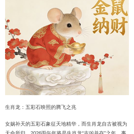
生肖龙：五彩石映照的腾飞之兆
女娲补天的五彩石象征天地精华，而生肖龙自古被视为
天命所归，2026丙午年将是生肖龙“吉凶并存”之年，事