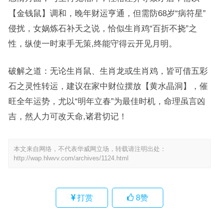
【金钱鼠】调和，晚年财运亨通，但需防68岁“病符星”
侵扰，女娲炼石补天之说，恰似生肖鸡“百折不挠”之
性，纵使一时束手无策,终能守得云开见月明。
破解之道：无论生肖鼠、生肖龙或生肖鸡，皆可借五彩
石之灵性转运，建议在家中财位摆放【黄水晶洞】，催
旺全年运势，尤以“明年立春”为最佳时机，命理虽言凶
吉，然人力可改天命,诸君切记！
本文来自网络，不代表华威网立场，转载请注明出处：
http://wap.hlwvv.com/archives/1124.html
打赏
8
赞