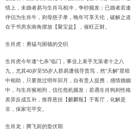
情上，未婚者易与生肖马相冲，争吵频发；已婚者若逢
伴侣为生肖牛，则母慈子孝，晚年可享天伦，破解之道
在于书房东南角摆放【聚宝盆】，催旺正财。
生肖虎：勇猛与困顿的交织
生肖虎今年逢“七杀”临门，事业上束手无策者十之八
九，尤其40岁至55岁人群易遭领导责骂，然“天解”星暗
中相助，只要熬过明年卯月，自有贵人提携，感情婚姻
中，与生肖猴相刑，信任危机频发；若遇生肖狗则性格
差异反成互补，推荐悬挂【麒麟瓶】于客厅，化解是
非，保家宅平安。
生肖龙：腾飞前的蛰伏期