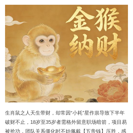
生肖鼠之人天生带财，却常因“小耗”星作祟导致下半年
破财不止，18岁至35岁者需格外留意职场暗箭，项目易
被抢功，团队关系僵化时不妨佩戴【五帝钱】压胜，感