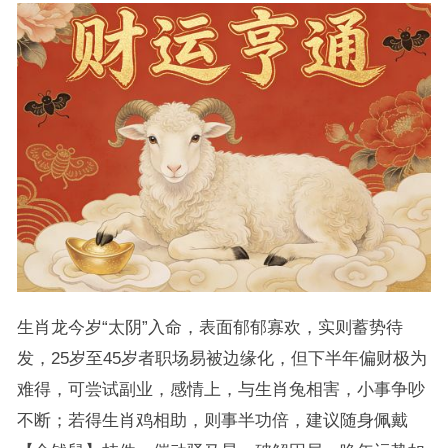
生肖龙今岁“太阴”入命，表面郁郁寡欢，实则蓄势待
发，25岁至45岁者职场易被边缘化，但下半年偏财极为
难得，可尝试副业，感情上，与生肖兔相害，小事争吵
不断；若得生肖鸡相助，则事半功倍，建议随身佩戴