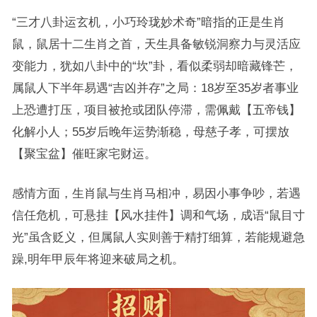
“三才八卦运玄机，小巧玲珑妙术奇”暗指的正是生肖
鼠，鼠居十二生肖之首，天生具备敏锐洞察力与灵活应
变能力，犹如八卦中的“坎”卦，看似柔弱却暗藏锋芒，
属鼠人下半年易遇“吉凶并存”之局：18岁至35岁者事业
上恐遭打压，项目被抢或团队停滞，需佩戴【五帝钱】
化解小人；55岁后晚年运势渐稳，母慈子孝，可摆放
【聚宝盆】催旺家宅财运。
感情方面，生肖鼠与生肖马相冲，易因小事争吵，若遇
信任危机，可悬挂【风水挂件】调和气场，成语“鼠目寸
光”虽含贬义，但属鼠人实则善于精打细算，若能规避急
躁,明年甲辰年将迎来破局之机。