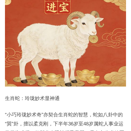
生肖蛇：玲珑妙术显神通
“小巧玲珑妙术奇”亦契合生肖蛇的智慧，蛇如八卦中的
“巽”卦，擅以柔克刚，下半年36岁至48岁属蛇人事业运