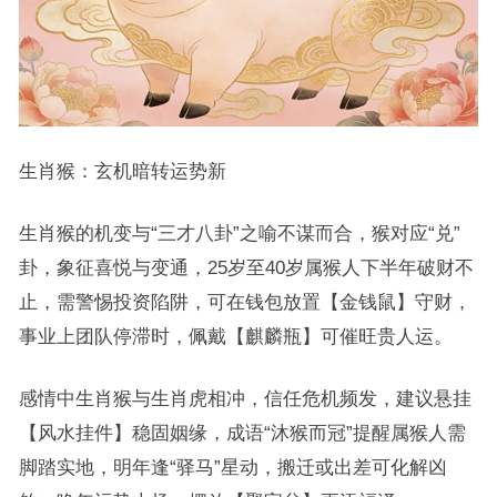
生肖猴：玄机暗转运势新
生肖猴的机变与“三才八卦”之喻不谋而合，猴对应“兑”
卦，象征喜悦与变通，25岁至40岁属猴人下半年破财不
止，需警惕投资陷阱，可在钱包放置【金钱鼠】守财，
事业上团队停滞时，佩戴【麒麟瓶】可催旺贵人运。
感情中生肖猴与生肖虎相冲，信任危机频发，建议悬挂
【风水挂件】稳固姻缘，成语“沐猴而冠”提醒属猴人需
脚踏实地，明年逢“驿马”星动，搬迁或出差可化解凶