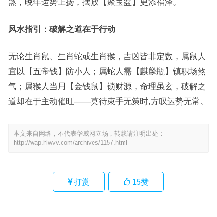
煞，晚年运势上扬，摆放【聚宝盆】更添福泽。
风水指引：破解之道在于行动
无论生肖鼠、生肖蛇或生肖猴，吉凶皆非定数，属鼠人
宜以【五帝钱】防小人；属蛇人需【麒麟瓶】镇职场煞
气；属猴人当用【金钱鼠】锁财源，命理虽玄，破解之
道却在于主动催旺——莫待束手无策时,方叹运势无常。
本文来自网络，不代表华威网立场，转载请注明出处：
http://wap.hlwvv.com/archives/1157.html
打赏
15
赞