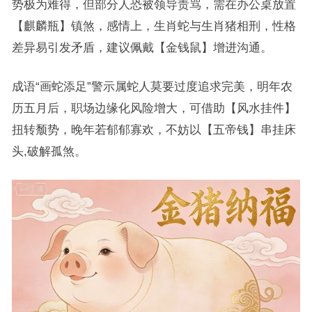
势极为难得，但部分人恐被领导责骂，需在办公桌放置
【麒麟瓶】镇煞，感情上，生肖蛇与生肖猪相刑，性格
差异易引发矛盾，建议佩戴【金钱鼠】增进沟通。
成语“画蛇添足”警示属蛇人莫要过度追求完美，明年农
历五月后，职场边缘化风险增大，可借助【风水挂件】
扭转颓势，晚年若郁郁寡欢，不妨以【五帝钱】串挂床
头,破解孤煞。