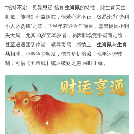
“把持不定，见异思迁”恰如
生肖鼠
的特性，此生肖天生
机敏，能嗅到利益所在，但若心术不正，极易沦为“势利
小人必贪钱”之辈，下半年若遇合作项目，需警惕因小利
失大局，尤其18岁至35岁者，易因职场竞争铤而走险，
甚至遭遇团队停滞、领导责骂，感情上，
生肖鼠
与
生肖
马
相冲，小事争吵频发，信任危机暗藏，晚年运势转
稳，可借【五帝钱】镇压破财之患,催旺正缘。