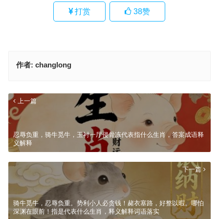
打赏
38
赞
作者:
changlong
上一篇
忍辱负重，骑牛觅牛，玉衬一厅侵骨冻代表指什么生肖，答案成语释
义解释
下一篇
骑牛觅牛，忍辱负重。势利小人必贪钱！赭衣塞路，好整以暇。哪怕
深渊在眼前！指是代表什么生肖，释义解释词语落实