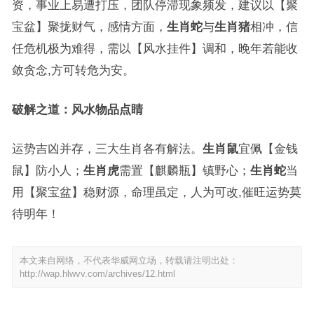
资，事业上易遭打压，团队停滞现象频发，建议以【聚
宝盆】聚拢财气，感情方面，
生肖蛇
与
生肖猪
相冲，信
任危机极为难得，需以【风水挂件】调和，晚年若能收
敛贪念,方可转危为安。
破解之道：风水物品点睛
运势吉凶并存，三大生肖各有解法。
生肖鼠
宜佩【金钱
鼠】防小人；
生肖虎
需置【麒麟瓶】镇野心；
生肖蛇
当
用【聚宝盆】稳财源，命理虽定，人为可改,催旺运势莫
待明年！
本文来自网络，不代表华威网立场，转载请注明出处：
http://wap.hlwvv.com/archives/12.html