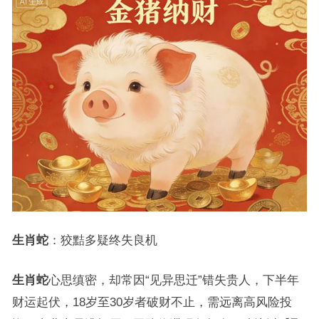
生肖蛇
：狡黠多疑终失良机
生肖蛇
心思缜密，却常因“见异思迁”错失贵人，下半年
财运起伏，18岁至30岁者破财不止，需远离高风险投