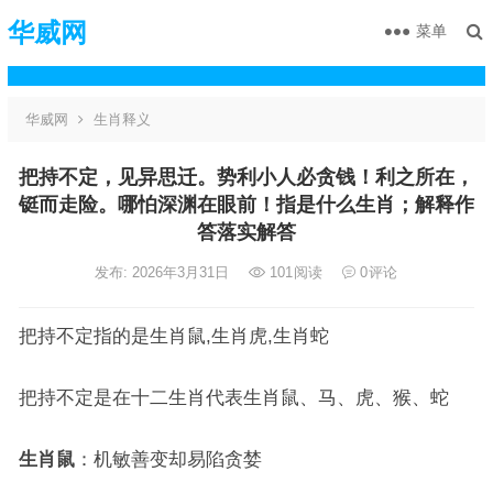
华威网
菜单
华威网
生肖释义
把持不定，见异思迁。势利小人必贪钱！利之所在，
铤而走险。哪怕深渊在眼前！指是什么生肖；解释作
答落实解答
发布: 2026年3月31日
101
阅读
0
评论
把持不定指的是生肖鼠,生肖虎,生肖蛇
把持不定是在十二生肖代表生肖鼠、马、虎、猴、蛇
生肖鼠
：机敏善变却易陷贪婪