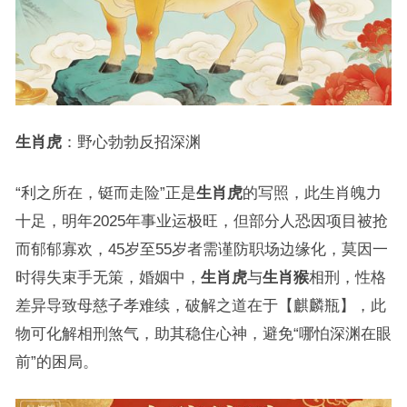
生肖虎
：野心勃勃反招深渊
“利之所在，铤而走险”正是
生肖虎
的写照，此生肖魄力
十足，明年2025年事业运极旺，但部分人恐因项目被抢
而郁郁寡欢，45岁至55岁者需谨防职场边缘化，莫因一
时得失束手无策，婚姻中，
生肖虎
与
生肖猴
相刑，性格
差异导致母慈子孝难续，破解之道在于【麒麟瓶】，此
物可化解相刑煞气，助其稳住心神，避免“哪怕深渊在眼
前”的困局。