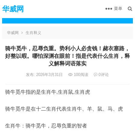
华威网
菜单
华威网
生肖释义
骑牛觅牛，忍辱负重。势利小人必贪钱！赭衣塞路，
好整以暇。哪怕深渊在眼前！指是代表什么生肖，释
义解释词语落实
发布: 2026年3月31日
100
阅读
0
评论
骑牛觅牛指的是生肖牛,生肖鼠,生肖虎
骑牛觅牛是在十二生肖代表生肖牛、羊、鼠、马、虎
生肖牛：骑牛觅牛，忍辱负重的智者