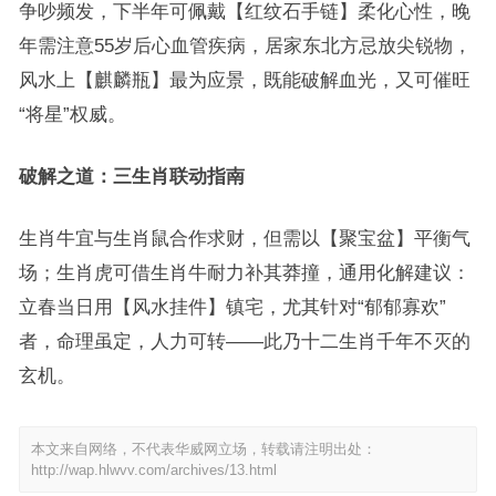
争吵频发，下半年可佩戴【红纹石手链】柔化心性，晚
年需注意55岁后心血管疾病，居家东北方忌放尖锐物，
风水上【麒麟瓶】最为应景，既能破解血光，又可催旺
“将星”权威。
破解之道：三生肖联动指南
生肖牛宜与生肖鼠合作求财，但需以【聚宝盆】平衡气
场；生肖虎可借生肖牛耐力补其莽撞，通用化解建议：
立春当日用【风水挂件】镇宅，尤其针对“郁郁寡欢”
者，命理虽定，人力可转——此乃十二生肖千年不灭的
玄机。
本文来自网络，不代表华威网立场，转载请注明出处：
http://wap.hlwvv.com/archives/13.html