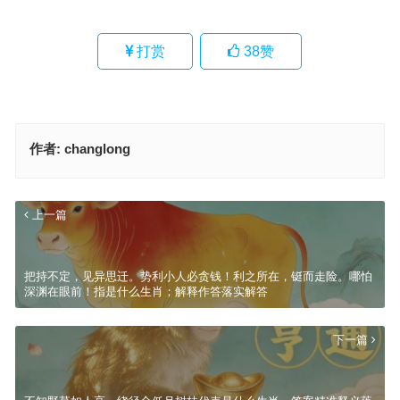
打赏
38
赞
作者:
changlong
上一篇
把持不定，见异思迁。势利小人必贪钱！利之所在，铤而走险。哪怕
深渊在眼前！指是什么生肖；解释作答落实解答
下一篇