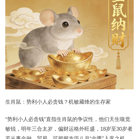
生肖鼠：势利小人必贪钱？机敏藏锋的生存家
“势利小人必贪钱”直指生肖鼠的争议性，他们天生嗅觉
敏锐，明年三合太岁，偏财运格外旺盛，18岁至30岁者
若从事金融、贸易，可把握农历八月“金匮”入库之机，