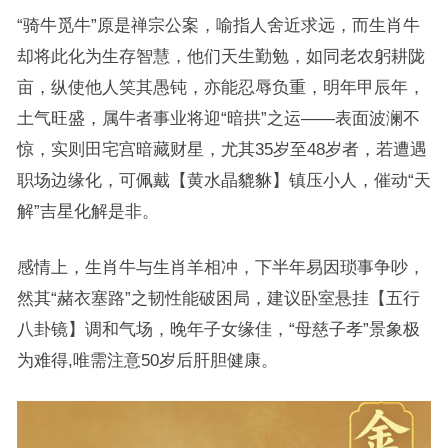
“骑牛觅牛”原是禅宗公案，喻指人舍近求远，而生肖牛
却将此化为生存智慧，他们天生勤勉，如同老农躬耕陇
亩，纵使他人笑其愚钝，亦能忍辱负重，明年甲辰年，
土气旺盛，属牛者事业将迎“暗拱”之运——表面波澜不
惊，实则田宅宫暗藏财星，尤其35岁至48岁者，若遭遇
职场边缘化，可佩戴【黄水晶貔貅】镇压小人，催动“天
解”吉星化解是非。
感情上，生肖牛与生肖羊相冲，下半年易因琐事争吵，
然其“赭衣塞路”之韧性能破困局，建议卧室悬挂【五行
八卦镜】调和气场，晚年子女缘佳，“母慈子孝”景象极
为难得,唯需注意50岁后肝胆健康。