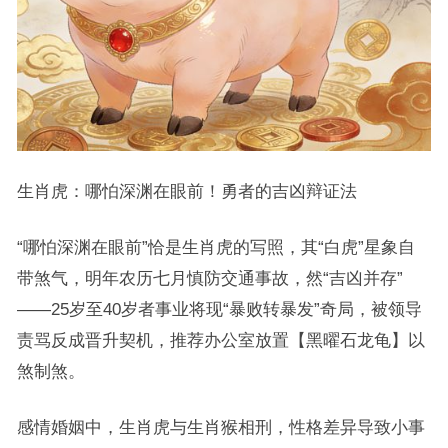
生肖虎：哪怕深渊在眼前！勇者的吉凶辩证法
“哪怕深渊在眼前”恰是生肖虎的写照，其“白虎”星象自
带煞气，明年农历七月慎防交通事故，然“吉凶并存”
——25岁至40岁者事业将现“暴败转暴发”奇局，被领导
责骂反成晋升契机，推荐办公室放置【黑曜石龙龟】以
煞制煞。
感情婚姻中，生肖虎与生肖猴相刑，性格差异导致小事