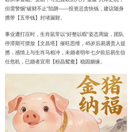
但需警惕“破财不止”陷阱——投资忌贪快钱，建议随身
携带【五帝钱】封堵漏财。
事业遭打压时，生肖鼠常以“好整以暇”姿态周旋，团队
停滞期可摆放【文昌塔】催旺思维，45岁后易遇贵人提
携，感情上与生肖马相冲，未婚者明年七夕前后易生信
任危机，已婚者宜用【粉晶鸳鸯】稳固姻缘。