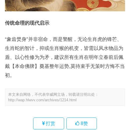
传统命理的现代启示
“象齿焚身”并非宿命，而是警醒，无论生肖虎的锋芒、
生肖蛇的智计，抑或生肖猴的机变，皆需以风水物品为
盾、以心性修为为矛，建议所有生肖在明年立春前后佩
戴【本命佛牌】奠基整年运势,莫待束手无策时方悔不当
初。
本文来自网络，不代表华威网立场，转载请注明出处：
http://wap.hlwvv.com/archives/1214.html
打赏
8
赞