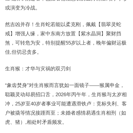
或演变为冷战。
然吉凶并存！生肖蛇若能以柔克刚，佩戴【翡翠灵蛇
戒】增强人缘，家中东南方放置【紫水晶洞】聚财挡
煞，可转危为安，特别提醒55岁以上者，晚年偏财运极
佳,但切忌贪多。
生肖猴：才华与灾祸的双刃剑
“象齿焚身”对生肖猴而言犹如一面镜子——猴属申金，
聪颖灵动却易招口舌，2026年丙午年，生肖猴与太岁相
冲，25岁至40岁者事业可能遭遇滑铁卢：竞标失利、客
户被撬等情况接踵而至；未婚者感情易遇生肖相刑（如
虎、猪）,相处时矛盾频发。