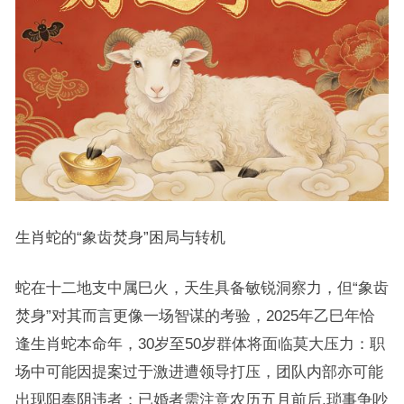
生肖蛇的“象齿焚身”困局与转机
蛇在十二地支中属巳火，天生具备敏锐洞察力，但“象齿
焚身”对其而言更像一场智谋的考验，2025年乙巳年恰
逢生肖蛇本命年，30岁至50岁群体将面临莫大压力：职
场中可能因提案过于激进遭领导打压，团队内部亦可能
出现阳奉阴违者；已婚者需注意农历五月前后,琐事争吵