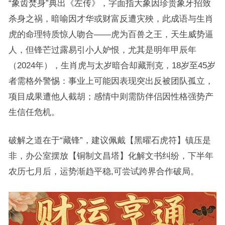
“象齿焚身”典出《左传》，字面指大象因珍贵象牙招致
杀身之祸，暗喻因才华或财富反遭灾殃，此成语与生肖
虎的命理特质惊人吻合——虎为百兽之王，天生威势逼
人，但锋芒过露易引小人妒恨，尤其是明年甲辰年
（2024年），生肖虎与太岁暗合却藏刑克，18岁至45岁
者需格外警惕：事业上可能因表现突出反被团队孤立，
项目成果遭他人截胡；感情中则需防伴侣因性格强势产
生信任危机。
破解之道在于“藏锋”，建议佩戴【黑曜石虎符】镇压是
非，办公室摆放【铜制文昌塔】化解文书纠纷，下半年
农历七月后，运势渐趋平稳,可尝试跨界合作破局。