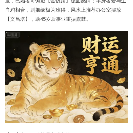
发，已婚者可佩戴【金钱鼠】稳固感情；单身者若与生
肖鸡相合，则姻缘极为难得，风水上推荐办公室摆放
【文昌塔】，助45岁后事业重振旗鼓。