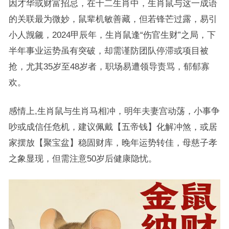
因才华或财富招忌，在十二生肖中，生肖鼠与这一成语
的关联最为微妙，鼠辈机敏善藏，但若锋芒过露，易引
小人觊觎，2024甲辰年，生肖鼠逢“伤官生财”之局，下
半年事业运势虽有突破，却需谨防团队停滞或项目被
抢，尤其35岁至48岁者，职场易遭领导责骂，郁郁寡
欢。
感情上,生肖鼠与生肖马相冲，明年夫妻宫动荡，小事争
吵或成信任危机，建议佩戴【五帝钱】化解冲煞，或居
家摆放【聚宝盆】稳固财库，晚年运势转佳，母慈子孝
之象显现，但需注意50岁后健康隐忧。