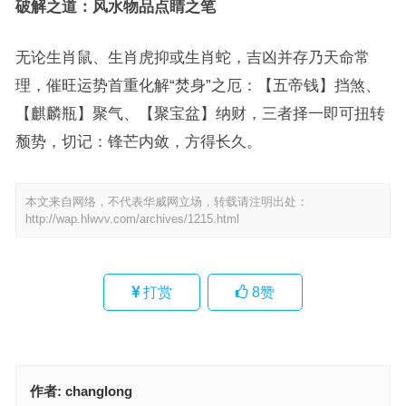
破解之道：风水物品点睛之笔
无论生肖鼠、生肖虎抑或生肖蛇，吉凶并存乃天命常
理，催旺运势首重化解“焚身”之厄：【五帝钱】挡煞、
【麒麟瓶】聚气、【聚宝盆】纳财，三者择一即可扭转
颓势，切记：锋芒内敛，方得长久。
本文来自网络，不代表华威网立场，转载请注明出处：
http://wap.hlwvv.com/archives/1215.html
打赏
8
赞
作者:
changlong