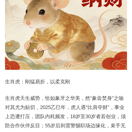
生肖虎：刚猛易折，以柔克刚
生肖虎天生威势，恰如象牙之华美，然“象齿焚身”之喻
对其尤为贴切，2025乙巳年，虎人遇“比肩夺财”，事业
上恐遭打压，团队内耗频发，18岁至30岁者若创业，须
防合作伙伴反目；55岁后则需警惕职场边缘化，束手无