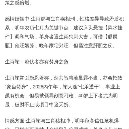
策之感倍增。
感情婚姻中,生肖虎与生肖猴相刑，性格差异导致矛盾积
累，明年农历七月为关键节点，建议床头悬挂【风水挂
件】调和气场，单身者遇生肖狗则大吉，可借【麒麟
瓶】催旺姻缘，晚年家宅兴旺，但需注意肝胆之疾。
生肖蛇：蛰伏者亦有焚身之危
生肖蛇常以隐忍著称，然其智慧若显露不当，亦会招致
“象齿焚身”，2026丙午年，蛇人逢“七杀透干”，事业上
虽有机会，但易被领导刻意刁难，40岁上下者尤为明
显，破财不止或项目中途夭折。
情感方面,生肖蛇与生肖猪相冲，明年秋冬信任危机爆