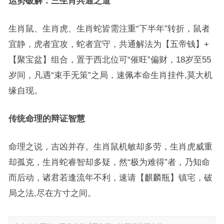
运势破解：三生肖共通之道
生肖鼠、生肖虎、生肖蛇皆需注重“下半年”转折，鼠者
宜静，虎者宜攻，蛇者宜守，共通解法为【五帝钱】+
【聚宝盆】组合，置于西北位可“催旺”偏财，18岁至55
岁间，凡遇“束手无策”之局，速佩本命生肖挂件,莫大机
缘自现。
传统命理的辩证智慧
命理之说，吉凶并存。生肖鼠机敏却多劳，生肖虎威重
却孤克，生肖蛇睿智却多疑，然“极为难得”者，乃知命
而后动，诸君若逢流年不利，速请【麒麟瓶】镇宅，破
局之法,尽在方寸之间。