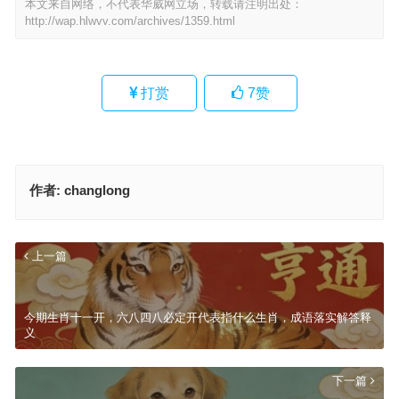
本文来自网络，不代表华威网立场，转载请注明出处：
http://wap.hlwvv.com/archives/1359.html
打赏
7
赞
作者:
changlong
上一篇
今期生肖十一开，六八四八必定开代表指什么生肖，成语落实解答释
义
下一篇