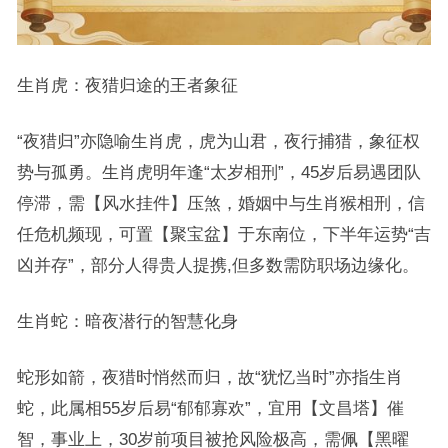
生肖虎：夜猎归途的王者象征
“夜猎归”亦隐喻生肖虎，虎为山君，夜行捕猎，象征权
势与孤勇。生肖虎明年逢“太岁相刑”，45岁后易遇团队
停滞，需【风水挂件】压煞，婚姻中与生肖猴相刑，信
任危机频现，可置【聚宝盆】于东南位，下半年运势“吉
凶并存”，部分人得贵人提携,但多数需防职场边缘化。
生肖蛇：暗夜潜行的智慧化身
蛇形如箭，夜猎时悄然而归，故“犹忆当时”亦指生肖
蛇，此属相55岁后易“郁郁寡欢”，宜用【文昌塔】催
智，事业上，30岁前项目被抢风险极高，需佩【黑曜