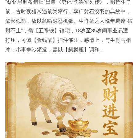
“犹忆当时夜猎归”出自《史记·李将军列传》，暗指生肖
鼠，古时夜猎常遇鼠类窜行，李广射石没羽的典故中，
鼠影似箭，故以鼠喻隐忍机敏。生肖鼠之人晚年易逢“破
财不止”，需【五帝钱】镇宅，18岁至35岁间事业易遭
打压，可佩【金钱鼠】挂件催旺，感情上，与生肖马相
冲，小事争吵频发，需以【麒麟瓶】调和。