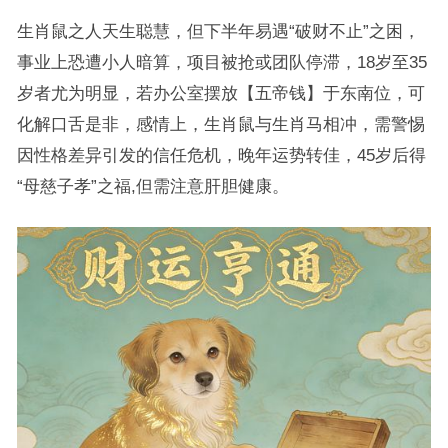
生肖鼠之人天生聪慧，但下半年易遇“破财不止”之困，
事业上恐遭小人暗算，项目被抢或团队停滞，18岁至35
岁者尤为明显，若办公室摆放【五帝钱】于东南位，可
化解口舌是非，感情上，生肖鼠与生肖马相冲，需警惕
因性格差异引发的信任危机，晚年运势转佳，45岁后得
“母慈子孝”之福,但需注意肝胆健康。