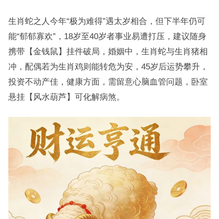
生肖蛇之人今年“极为难得”遇太岁相合，但下半年仍可
能“郁郁寡欢”，18岁至40岁者事业易遭打压，建议随身
携带【金钱鼠】挂件破局，婚姻中，生肖蛇与生肖猪相
冲，配偶若为生肖鸡则能转危为安，45岁后运势攀升，
投资不动产佳，健康方面，需留意心脑血管问题，卧室
悬挂【风水葫芦】可化解病煞。