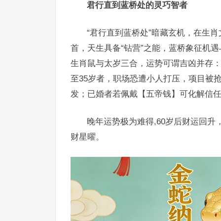
君行直到蓝桥处的灵巧智者
“君行直到蓝桥处”暗藏玄机，在生
首，天生具备“钻营”之能，蓝桥象征机
生肖鼠与太岁三合，运势可谓吉凶并存：
至35岁者，职场恐遭小人打压，项目被
发；已婚者若佩戴【五帝钱】可化解信
晚年运势极为难得,60岁后财运回
财星曜。