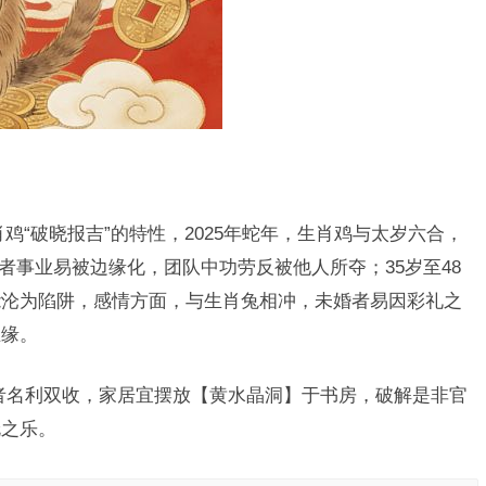
鸡“破晓报吉”的特性，2025年蛇年，生肖鸡与太岁六合，
岁者事业易被边缘化，团队中功劳反被他人所夺；35岁至48
能沦为陷阱，感情方面，与生肖兔相冲，未婚者易因彩礼之
正缘。
训者名利双收，家居宜摆放【黄水晶洞】于书房，破解是非官
伦之乐。