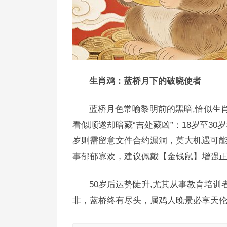
生肖鸡：蓝桥月下的破晓使者
蓝桥月色常喻黎明前的黑暗,恰似生肖
看似顺遂却暗藏“吉处藏凶”：18岁至30
岁则需留意文件合约漏洞，莫大机遇可
事郁郁寡欢，建议佩戴【金钱鼠】增强
50岁后运势陡升,尤其从事教育培
非，蓝桥终有尽头，属鸡人晚景必享天