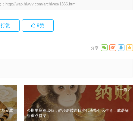
处：
http://wap.hlwvv.com/archives/1366.html
打赏
9
赞
下一篇
优释义成
今期羊马鸡出特，醉步斜岐西日少代表指什么生肖，成语解
析重点答案