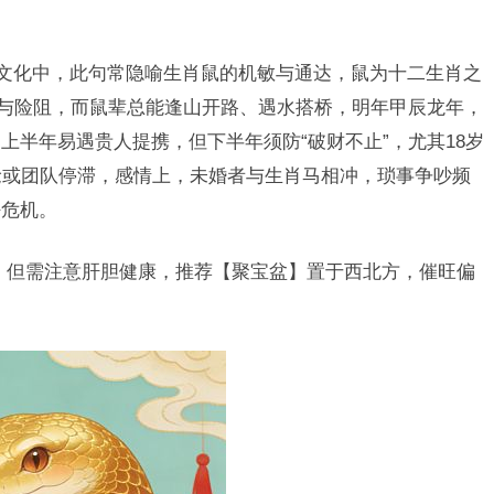
肖文化中，此句常隐喻生肖鼠的机敏与通达，鼠为十二生肖之
遇与险阻，而鼠辈总能逢山开路、遇水搭桥，明年甲辰龙年，
上半年易遇贵人提携，但下半年须防“破财不止”，尤其18岁
抢或团队停滞，感情上，未婚者与生肖马相冲，琐事争吵频
任危机。
升，但需注意肝胆健康，推荐【聚宝盆】置于西北方，催旺偏