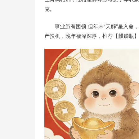
克。
事业虽有困顿,但年末“天解”星入
产投机，晚年福泽深厚，推荐【麒麟瓶