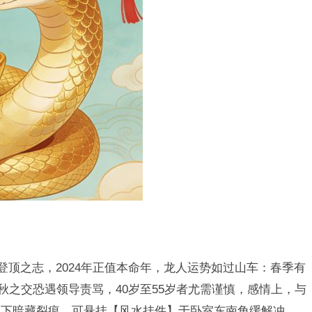
登顶之志，2024年正值本命年，龙人运势如过山车：春季有
秋之交恐遇领导责骂，40岁至55岁者尤需谨慎，感情上，与
象下暗藏裂痕，可悬挂【风水挂件】于卧室东南角缓解冲