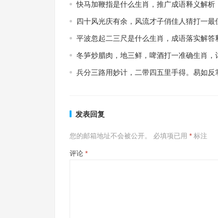
快马加鞭指是什么生肖，推广成语释义解析
四十风光庆有余，风流才子俏佳人猜打一最
平波忽起二三尺是什么生肖，成语落实解答
冬笋炒腊肉，地三鲜，啤酒打一准确生肖，
兵分三路用妙计，二带四五里手得。易如反
发表回复
您的邮箱地址不会被公开。
必填项已用
*
标注
评论
*