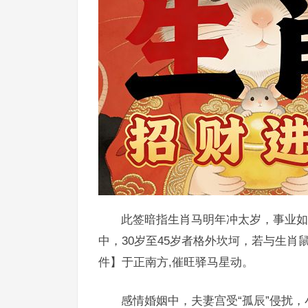
此签暗指生肖马明年冲太岁，事业如
中，30岁至45岁者格外坎坷，若与生
件】于正南方,催旺驿马星动。
感情婚姻中，夫妻宫受“孤辰”侵扰，