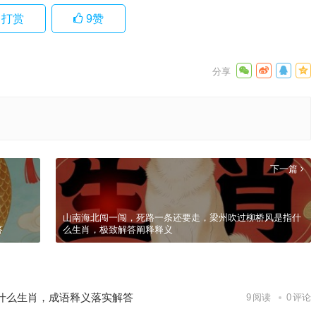
打赏
9
赞
下一篇
山南海北闯一闯，死路一条还要走，梁州吹过柳桥风是指什
答
么生肖，极致解答阐释释义
什么生肖，成语释义落实解答
9
阅读
0
评论