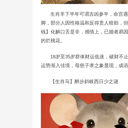
生肖羊下半年可谓吉凶参半，命宫遇
脚，部分人因性格温和反得贵人暗助，
钱】化解口舌是非，感情上，已婚者易
的烂桃花。
18岁至35岁群体财运低迷，破财不
运势渐入佳境，母慈子孝之象显现，成语
【生肖马】醉步斜岐西日少之谜